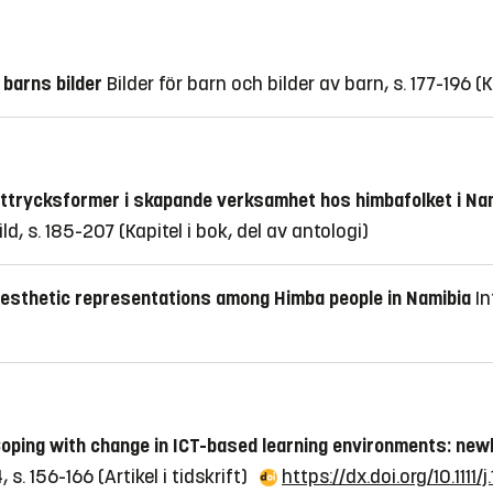
 barns bilder
Bilder för barn och bilder av barn, s. 177-196
(K
ttrycksformer i skapande verksamhet hos himbafolket i Na
ild, s. 185-207
(Kapitel i bok, del av antologi)
esthetic representations among Himba people in Namibia
In
oping with change in ICT-based learning environments: newl
, s. 156-166
(Artikel i tidskrift)
https://dx.doi.org/10.111