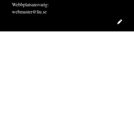
Webbplatsansvarig:
webmaster@liu.se
Redig