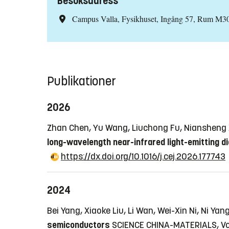
Besöksadress
Campus Valla, Fysikhuset, Ingång 57, Rum M3
Publikationer
2026
Zhan Chen, Yu Wang, Liuchong Fu, Niansheng Xu
long-wavelength near-infrared light-emitting d
https://dx.doi.org/10.1016/j.cej.2026.177743
2024
Bei Yang, Xiaoke Liu, Li Wan, Wei-Xin Ni, Ni Y
semiconductors
SCIENCE CHINA-MATERIALS, Vol.