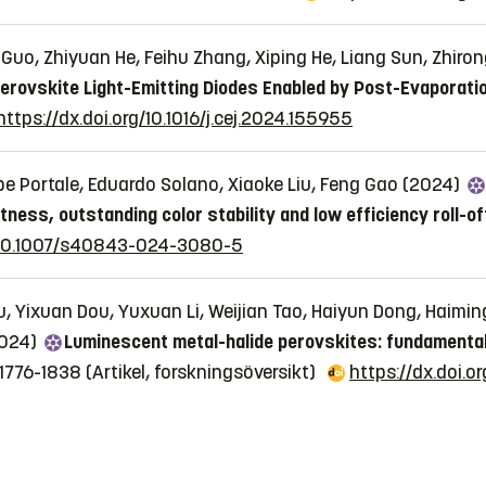
uo, Zhiyuan He, Feihu Zhang, Xiping He, Liang Sun, Zhiron
rovskite Light-Emitting Diodes Enabled by Post-Evaporati
https://dx.doi.org/10.1016/j.cej.2024.155955
e Portale, Eduardo Solano, Xiaoke Liu, Feng Gao (2024)
tness, outstanding color stability and low efficiency roll-of
g/10.1007/s40843-024-3080-5
u, Yixuan Dou, Yuxuan Li, Weijian Tao, Haiyun Dong, Haimin
2024)
Luminescent metal-halide perovskites: fundamentals
. 1776-1838
(Artikel, forskningsöversikt)
https://dx.doi.o