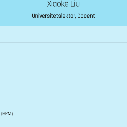
Xiaoke Liu
Universitetslektor, Docent
l (EFM)