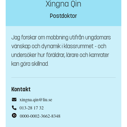
Xingna Qin
Postdoktor
Jag forskar om mobbning utifrån ungdomars
vänskap och dynamik i klassrummet - och
undersöker hur föräldrar, lärare och kamrater
kan göra skillnad.
Kontakt
xingna.qin@liu.se
013-28 17 32
0000-0002-3662-8348