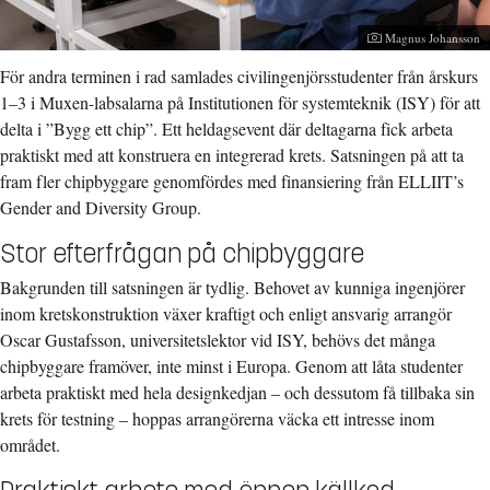
Fotograf:
Magnus Johansson
För andra terminen i rad samlades civilingenjörsstudenter från årskurs
1–3 i Muxen-labsalarna på Institutionen för systemteknik (ISY) för att
delta i ”Bygg ett chip”. Ett heldagsevent där deltagarna fick arbeta
praktiskt med att konstruera en integrerad krets. Satsningen på att ta
fram fler chipbyggare genomfördes med finansiering från ELLIIT’s
Gender and Diversity Group.
Stor efterfrågan på chipbyggare
Bakgrunden till satsningen är tydlig. Behovet av kunniga ingenjörer
inom kretskonstruktion växer kraftigt och enligt ansvarig arrangör
Oscar Gustafsson, universitetslektor vid ISY, behövs det många
chipbyggare framöver, inte minst i Europa. Genom att låta studenter
arbeta praktiskt med hela designkedjan – och dessutom få tillbaka sin
krets för testning – hoppas arrangörerna väcka ett intresse inom
området.