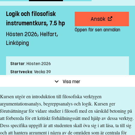
Logik och filosofisk
Ansök
instrumentkurs, 7.5 hp
Öppen för sen anmälan
Hösten 2026, Helfart,
Linköping
Startar
:
Hösten 2026
Startvecka
:
Vecka 39
Slutvecka
:
Vecka 43
Visa mer
Ort
:
Linköping
Kursen utgör en introduktion till filosofiska verktygen
Studietakt
:
Helfart
argumentationsanalys, begreppsanalys och logik. Kursen ger
Nivå
:
Grundnivå
förutsättningar för vidare studier i filosofi med en särskild betoning på
Studieform
:
Campusförlagd
att förbereda för ett kritiskt förhållningssätt med hjälp av dessa verktyg.
Undervisningstid
:
Dagtid
Dess specifika uppgift är att studenten skall öva sig i att läsa, ta till sig
Undervisningsspråk
:
Svenska
och att hantera argument i några av de områden som är centrala för