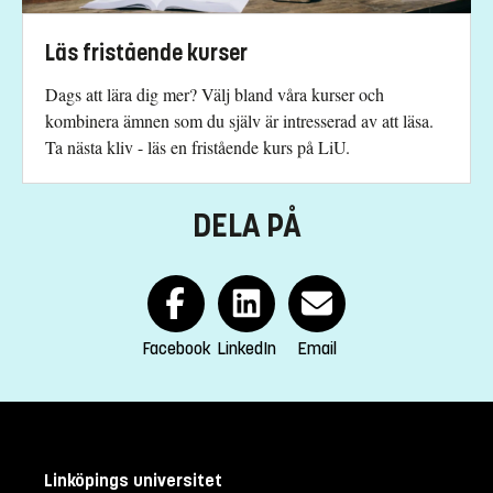
+4613285636
Läs fristående kurser
Monica Wise
monica.wise@liu.se
Dags att lära dig mer? Välj bland våra kurser och
kombinera ämnen som du själv är intresserad av att läsa.
+4613281979
Ta nästa kliv - läs en fristående kurs på LiU.
Anna Martin
anna.martin@liu.se
DELA PÅ
+4613281450
Kursplan
Facebook
LinkedIn
Email
Linköpings universitet