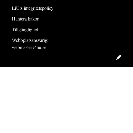
LiU:s integritetspolicy
Hantera kakor
Tillgänglighet
Webbplatsansvarig:
webmaster@liu.se
Redig