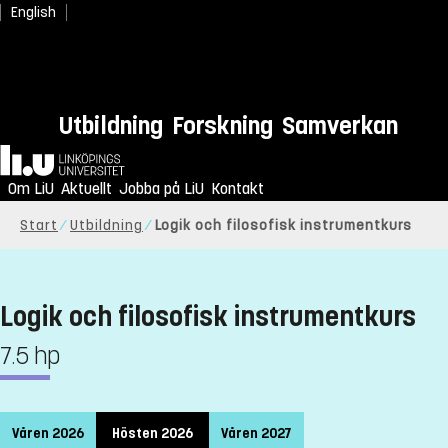
English
Utbildning
Forskning
Samverkan
Hem
Om LiU
Aktuellt
Jobba på LiU
Kontakt
Start
Utbildning
Logik och filosofisk instrumentkurs
Logik och filosofisk instrumentkurs
7.5 hp
Våren 2026
Hösten 2026
Våren 2027