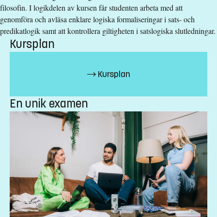
Anmälningskod
:
LIU-4Z003
filosofin. I logikdelen av kursen får studenten arbeta med att
Antal platser
:
10
genomföra och avläsa enklare logiska formaliseringar i sats- och
predikatlogik samt att kontrollera giltigheten i satslogiska slutledningar.
Kursplan
Särskilda förkunskapskrav
Grundläggande behörighet på grundnivå
Kursplan
Urval
En unik examen
Betyg (33%) högskoleprov (33%) akademiska poäng (33%)
Studieavgift
13500 kr - OBS! Gäller bara studenter utanför EU/EES och
Schweiz.
Har du frågor om kursen, kontakta oss.
Elin Palm
elin.palm@liu.se