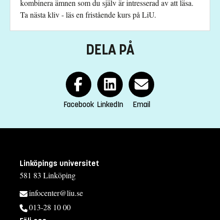
kombinera ämnen som du själv är intresserad av att läsa.
monica.wise@liu.se
Ta nästa kliv - läs en fristående kurs på LiU.
+4613281979
Anna Martin
DELA PÅ
anna.martin@liu.se
+4613281450
Kursplan
Facebook
LinkedIn
Email
Linköpings universitet
581 83 Linköping
infocenter@liu.se
013-28 10 00