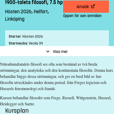
1900-talets filosofi, 7.5 hp
Ansök
Hösten 2026, Helfart,
Öppen för sen anmälan
Linköping
Startar
:
Hösten 2026
Startvecka
:
Vecka 39
Slutvecka
:
Vecka 43
Visa mer
Ort
:
Linköping
Nittonhundratalets filosofi ses ofta som bestämd av två breda
Studietakt
:
Helfart
strömningar, den analytiska och den kontinentala filosofin. Denna kurs
Nivå
:
Grundnivå
behandlar bägge dessa strömningar, och ger en bred bild av hur
Studieform
:
Campusförlagd
filosofin utvecklades under denna period, från Freges logicism och
Undervisningstid
:
Dagtid
Husserls fenomenologi och framåt.
Undervisningsspråk
:
Svenska
Kursen behandlar filosofer som Frege, Russell, Wittgenstein, Husserl,
Anmälningskod
:
LIU-44431
Heidegger och Sartre.
Antal platser
:
5
Kursplan