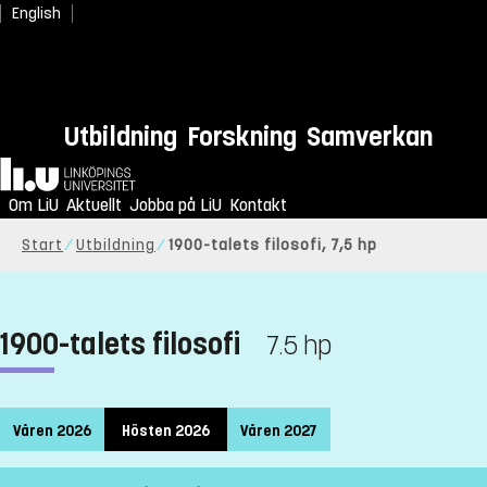
English
Utbildning
Forskning
Samverkan
Hem
Om LiU
Aktuellt
Jobba på LiU
Kontakt
Start
Utbildning
1900-talets filosofi, 7,5 hp
1900-talets filosofi
7.5 hp
Våren 2026
Hösten 2026
Våren 2027