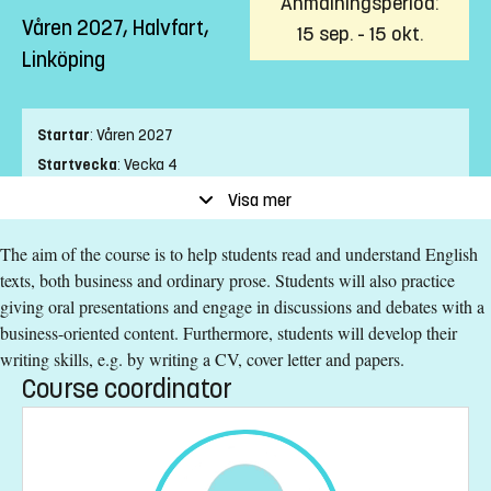
Anmälningsperiod:
Våren 2027, Halvfart,
15 sep. - 15 okt.
Linköping
Startar
:
Våren 2027
Startvecka
:
Vecka 4
Slutvecka
:
Vecka 23
Visa mer
Ort
:
Linköping
The aim of the course is to help students read and understand English
Studietakt
:
Halvfart
texts, both business and ordinary prose. Students will also practice
Nivå
:
Grundnivå
giving oral presentations and engage in discussions and debates with a
Studieform
:
Campusförlagd
business-oriented content. Furthermore, students will develop their
Undervisningstid
:
Kvällstid
writing skills, e.g. by writing a CV, cover letter and papers.
Undervisningsspråk
:
Engelska
Course coordinator
Anmälningskod
:
LIU-4Z105
Antal platser
:
20