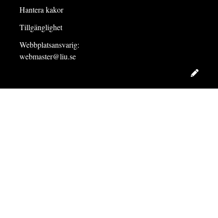
Hantera kakor
Tillgänglighet
Webbplatsansvarig:
webmaster@liu.se
Redig