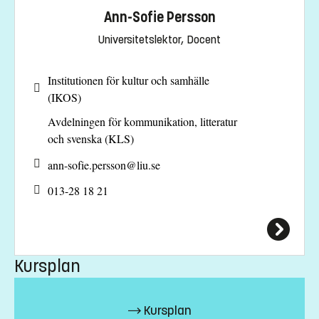
13500 kr - OBS! Gäller bara studenter utanför EU/EES och
Ann-Sofie Persson
Schweiz.
Universitetslektor, Docent
Har du frågor om kursen, kontakta oss.
Gunilla Christiansen
Institutionen för kultur och samhälle
(IKOS)
gunilla.christiansen@liu.se
Avdelningen för kommunikation, litteratur
+4613281859
och svenska (KLS)
Ann-Sofie Persson
ann-sofie.persson@
liu.se
ann-sofie.persson@liu.se
013-28 18 21
+4613281821
Jenny Hallén
jenny.hallen@liu.se
Kursplan
+4613281725
Andreas Nyblom
Kursplan