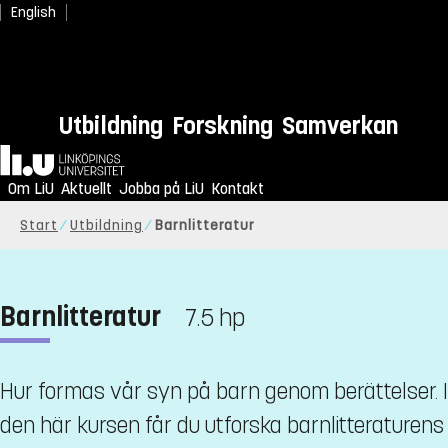
English
Utbildning
Forskning
Samverkan
Hem
Om LiU
Aktuellt
Jobba på LiU
Kontakt
Start
Utbildning
Barnlitteratur
Barnlitteratur
7.5 hp
Hur formas vår syn på barn genom berättelser. I
den här kursen får du utforska barnlitteraturens