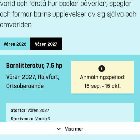
värld och förstå hur böcker påverkar, speglar
och formar barns upplevelser av sig själva och
omvärlden.
Våren 2026
Våren 2027
Barnlitteratur, 7.5 hp
Våren 2027, Halvfart,
Anmälningsperiod:
15 sep. - 15 okt.
Ortsoberoende
Startar
:
Våren 2027
Startvecka
:
Vecka 9
Slutvecka
:
Vecka 18
Visa mer
Ort
:
Ortsoberoende