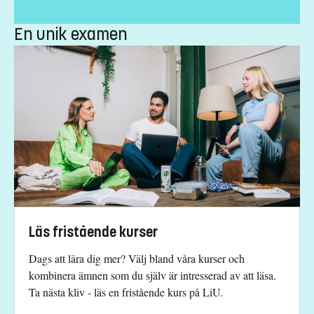
andreas.nyblom@liu.se
+4613281514
En unik examen
Kursplan
Läs fristående kurser
Dags att lära dig mer? Välj bland våra kurser och
kombinera ämnen som du själv är intresserad av att läsa.
Ta nästa kliv - läs en fristående kurs på LiU.