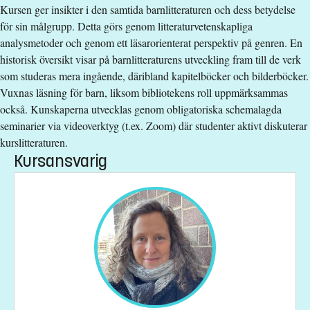
Kursen ger insikter i den samtida barnlitteraturen och dess betydelse
Studietakt
:
Halvfart
för sin målgrupp. Detta görs genom litteraturvetenskapliga
Nivå
:
Grundnivå
analysmetoder och genom ett läsarorienterat perspektiv på genren. En
Studieform
:
Distans
historisk översikt visar på barnlitteraturens utveckling fram till de verk
Undervisningstid
:
Blandad undervisningstid
som studeras mera ingående, däribland kapitelböcker och bilderböcker.
Antal obligatoriska tillfällen
:
0
Vuxnas läsning för barn, liksom bibliotekens roll uppmärksammas
Undervisningsspråk
:
Svenska
också. Kunskaperna utvecklas genom obligatoriska schemalagda
Anmälningskod
:
LIU-4Z083
seminarier via videoverktyg (t.ex. Zoom) där studenter aktivt diskuterar
Antal platser
:
20
kurslitteraturen.
Kursansvarig
Särskilda förkunskapskrav
Grundläggande behörighet på grundnivå
Urval
Betyg (33%) högskoleprov (33%) akademiska poäng (33%)
Studieavgift