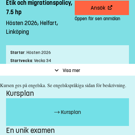
Etik och migrationspolicy,
Ansök
7.5 hp
Öppen för sen anmälan
Hösten 2026, Helfart,
Linköping
Startar
:
Hösten 2026
Startvecka
:
Vecka 34
Slutvecka
:
Vecka 38
Visa mer
Ort
:
Linköping
Kursen ges på engelska. Se engelskspråkiga sidan för beskrivning.
Studietakt
:
Helfart
Kursplan
Nivå
:
Avancerad nivå
Studieform
:
Campusförlagd
Undervisningstid
:
Dagtid
Kursplan
Undervisningsspråk
:
Engelska
Anmälningskod
:
LIU-44032
En unik examen
Antal platser
:
5