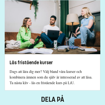
Särskilda förkunskapskrav
180 hp godkända inklusive 90 hp i ett huvudområde.
Engelska 6 eller Engelska nivå 2.
Undantag ges för svenska
Urval
Akademiska poäng (för engelskspråkig utbildning)
Läs fristående kurser
Studieavgift
Dags att lära dig mer? Välj bland våra kurser och
13500 kr - OBS! Gäller bara studenter utanför EU/EES och
kombinera ämnen som du själv är intresserad av att läsa.
Schweiz.
Ta nästa kliv - läs en fristående kurs på LiU.
Har du frågor om kursen, kontakta oss.
Lars Lindblom
DELA PÅ
lars.lindblom@liu.se