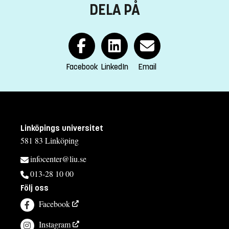
Lars Lindblom
DELA PÅ
lars.lindblom@liu.se
+4613281805
Monica Wise
Facebook
LinkedIn
Email
monica.wise@liu.se
+4613281979
Jennie Wallin
jennie.wallin@liu.se
Linköpings universitet
581 83 Linköping
+4613284776
infocenter@liu.se
Elin Palm
013-28 10 00
elin.palm@liu.se
Följ oss
+4613285636
Facebook
Kursplan
Instagram