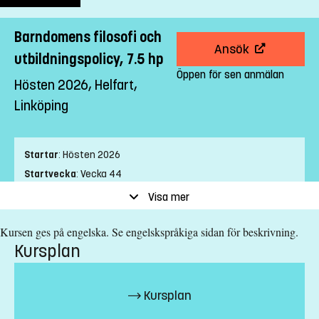
Barndomens filosofi och
Ansök
utbildningspolicy, 7.5 hp
Öppen för sen anmälan
Hösten 2026, Helfart,
Linköping
Startar
:
Hösten 2026
Startvecka
:
Vecka 44
Slutvecka
:
Vecka 48
Visa mer
Ort
:
Linköping
Kursen ges på engelska. Se engelskspråkiga sidan för beskrivning.
Studietakt
:
Helfart
Kursplan
Nivå
:
Avancerad nivå
Studieform
:
Campusförlagd
Undervisningstid
:
Dagtid
Kursplan
Undervisningsspråk
:
Engelska