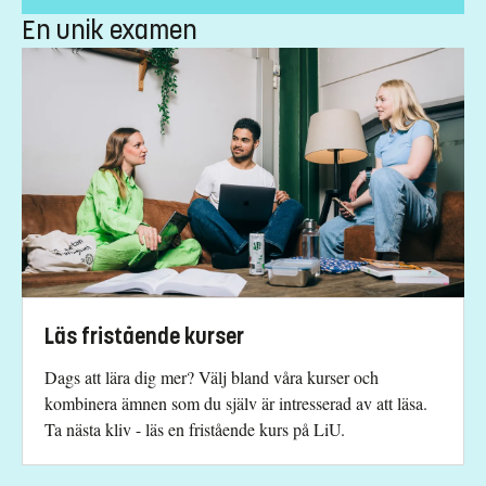
Anmälningskod
:
LIU-44035
En unik examen
Antal platser
:
5
Särskilda förkunskapskrav
180 hp godkända inklusive 90 hp i ett huvudområde.
Engelska 6 eller Engelska nivå 2.
Undantag ges för svenska
Urval
Akademiska poäng (för engelskspråkig utbildning)
Läs fristående kurser
Studieavgift
Dags att lära dig mer? Välj bland våra kurser och
13500 kr - OBS! Gäller bara studenter utanför EU/EES och
kombinera ämnen som du själv är intresserad av att läsa.
Schweiz.
Ta nästa kliv - läs en fristående kurs på LiU.
Har du frågor om kursen, kontakta oss.