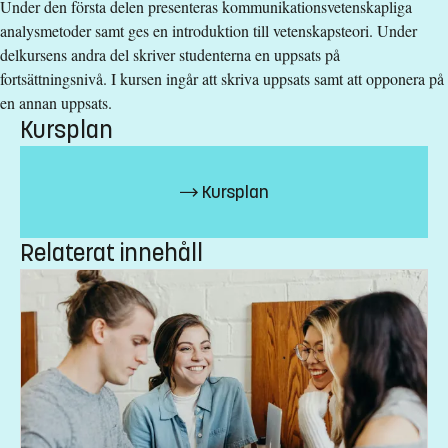
Under den första delen presenteras kommunikationsvetenskapliga
Nivå
:
Grundnivå
analysmetoder samt ges en introduktion till vetenskapsteori. Under
Studieform
:
Campusförlagd
delkursens andra del skriver studenterna en uppsats på
Undervisningstid
:
Dagtid
fortsättningsnivå. I kursen ingår att skriva uppsats samt att opponera på
Undervisningsspråk
:
Svenska
en annan uppsats.
Anmälningskod
:
LIU-46417
Kursplan
Antal platser
:
2
Kursplan
Särskilda förkunskapskrav
15 hp godkända kurser i Medie- och
Relaterat innehåll
kommunikationsvetenskap
Urval
Akademiska poäng grundnivå
Studieavgift
26900 kr - OBS! Gäller bara studenter utanför EU/EES och
Schweiz.