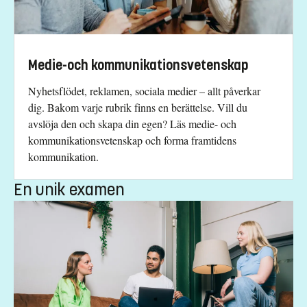
Har du frågor om kursen, kontakta oss.
Christian Svensson Limsjö
Medie-och kommunikationsvetenskap
christian.svensson.limsjo@liu.se
Nyhetsflödet, reklamen, sociala medier – allt påverkar
+4613282342
dig. Bakom varje rubrik finns en berättelse. Vill du
avslöja den och skapa din egen? Läs medie- och
Gunilla Christiansen
kommunikationsvetenskap och forma framtidens
gunilla.christiansen@liu.se
kommunikation.
+4613281859
En unik examen
Jenny Hallén
jenny.hallen@liu.se
+4613281725
Kursplan