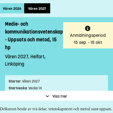
Våren 2026
Våren 2027
Medie- och
kommunikationsvetenskap
Anmälningsperiod:
- Uppsats och metod, 15
15 sep. - 15 okt.
hp
Våren 2027, Helfart,
Linköping
Startar
:
Våren 2027
Startvecka
:
Vecka 14
Slutvecka
:
Vecka 23
Visa mer
Ort
:
Linköping
Delkursen består av två delar; vetenskapsteori och metod samt uppsats.
Studietakt
:
Helfart