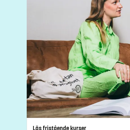
kinga.barrafrem@liu.se
013-28 15 47
Åsa Carmesten, studievägledare
asa.carmesten@liu.se
013-28 25 73
Kursplan
Läs fristående kurser