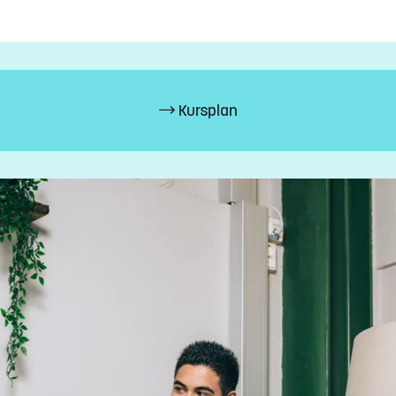
ch Makroekonomi, med en omfattning om minst 7,5 hp vardera) med 
Kursplan
z.