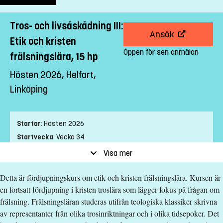
Tros- och livsåskådning III:
Ansök
Etik och kristen
Öppen för sen anmälan
frälsningslära, 15 hp
Hösten 2026, Helfart,
Linköping
Startar
:
Hösten 2026
Startvecka
:
Vecka 34
Slutvecka
:
Vecka 43
Visa mer
Ort
:
Linköping
Detta är fördjupningskurs om etik och kristen frälsningslära. Kursen är
Studietakt
:
Helfart
en fortsatt fördjupning i kristen troslära som lägger fokus på frågan om
Nivå
:
Grundnivå
frälsning. Frälsningsläran studeras utifrån teologiska klassiker skrivna
Studieform
:
Campusförlagd
av representanter från olika trosinriktningar och i olika tidsepoker. Det
Undervisningstid
:
Dagtid