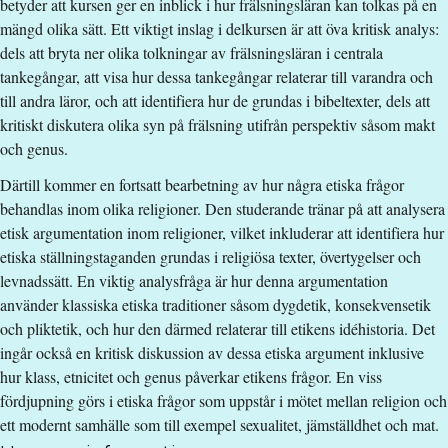
betyder att kursen ger en inblick i hur frälsningsläran kan tolkas på en
Undervisningsspråk
:
Svenska
mängd olika sätt. Ett viktigt inslag i delkursen är att öva kritisk analys:
Anmälningskod
:
LIU-44341
dels att bryta ner olika tolkningar av frälsningsläran i centrala
Antal platser
:
2
tankegångar, att visa hur dessa tankegångar relaterar till varandra och
till andra läror, och att identifiera hur de grundas i bibeltexter, dels att
kritiskt diskutera olika syn på frälsning utifrån perspektiv såsom makt
Särskilda förkunskapskrav
och genus.
Godkänd Tros- och livsåskådning I: En introduktion till etik,
Därtill kommer en fortsatt bearbetning av hur några etiska frågor
kristendom och sekulära livsåskådningar, 7,5 hp
behandlas inom olika religioner. Den studerande tränar på att analysera
eller
etisk argumentation inom religioner, vilket inkluderar att identifiera hur
Religionsvetenskap, grundkurs, 30 hp med godkänd delkurs
etiska ställningstaganden grundas i religiösa texter, övertygelser och
i tros- och livsåskådning, 7,5 hp
levnadssätt. En viktig analysfråga är hur denna argumentation
eller
använder klassiska etiska traditioner såsom dygdetik, konsekvensetik
motsvarande
och pliktetik, och hur den därmed relaterar till etikens idéhistoria. Det
Tros- och livsåskådning II: Etik, kristendom och den
ingår också en kritisk diskussion av dessa etiska argument inklusive
sekulära staten, 15 hp, varav 7,5 hp godkända
hur klass, etnicitet och genus påverkar etikens frågor. En viss
eller
fördjupning görs i etiska frågor som uppstår i mötet mellan religion och
​motsvarande
ett modernt samhälle som till exempel sexualitet, jämställdhet och mat.