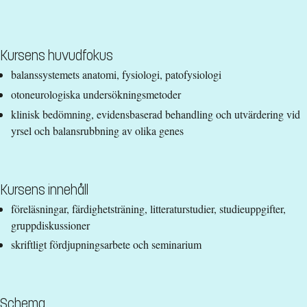
Undervisningstid
:
Dagtid
Undervisningsspråk
:
Svenska
Anmälningskod
:
LIU-89317
Kursens huvudfokus
Antal platser
:
18
balanssystemets anatomi, fysiologi, patofysiologi
otoneurologiska undersökningsmetoder
Särskilda förkunskapskrav
klinisk bedömning, evidensbaserad behandling och utvärdering vid
yrsel och balansrubbning av olika genes
Kandidatexamen 180 hp i fysioterapi inklusive självständigt
examensarbete om 15 hp
eller
Kursens innehåll
Fysioterapeutexamen 180 hp inklusive självständigt
examensarbete om 15 hp
föreläsningar, färdighetsträning, litteraturstudier, studieuppgifter,
eller
gruppdiskussioner
Läkarexamen 330 hp inklusive självständigt
skriftligt fördjupningsarbete och seminarium
examensarbete om minst 15 hp.
Godkänd svenska och engelska motsvarande
grundläggande behörighet på grundnivå.
Schema