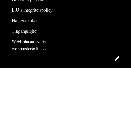
LiU:s integritetspolicy
Hantera kakor
Tillgänglighet
Webbplatsansvarig:
webmaster@liu.se
Redig