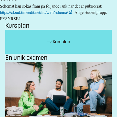
Urval
Schemat kan sökas fram på följande länk när det är publicerat:
https://cloud.timeedit.net/liu/web/schema/
Ange studentgrupp:
Akademiska poäng avancerad nivå
FYSYRSEL
Studieavgift
Kursplan
26700 kr - OBS! Gäller bara studenter utanför EU/EES och
Schweiz.
Kursplan
Har du frågor om kursen, kontakta oss.
En unik examen
Daniel Petersson
daniel.petersson@liu.se
Wiveca Wallberg
wiveca.wallberg@liu.se
+4613282065
Daniel Antonsson
studievagledare@medfak.liu.se