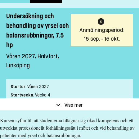
Undersökning och
behandling av yrsel och
Anmälningsperiod:
balansrubbningar, 7.5
15 sep. - 15 okt.
hp
Våren 2027, Halvfart,
Linköping
Startar
:
Våren 2027
Startvecka
:
Vecka 4
Slutvecka
:
Vecka 13
Visa mer
Ort
:
Linköping
Kursen syftar till att studenterna tillägnar sig ökad kompetens och ett
Studietakt
:
Halvfart
utvecklat professionellt förhållningssätt i mötet och vid behandling av
Nivå
:
Avancerad nivå
patienter med yrsel och balansrubbningar.
Studieform
:
Campusförlagd