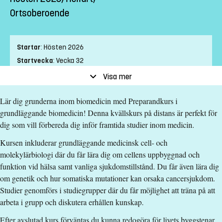
Ortsoberoende
Startar
:
Hösten 2026
Startvecka
:
Vecka 32
Slutvecka
:
Vecka 34
Visa mer
Ort
:
Ortsoberoende
Lär dig grunderna inom biomedicin med Preparandkurs i
Studietakt
:
Helfart
grundläggande biomedicin! Denna kvällskurs på distans är perfekt för
Nivå
:
Grundnivå
dig som vill förbereda dig inför framtida studier inom medicin.
Studieform
:
Distans
Undervisningstid
:
Kvällstid
Kursen inkluderar grundläggande medicinsk cell- och
molekylärbiologi där du får lära dig om cellens uppbyggnad och
Undervisningsspråk
:
Svenska
funktion vid hälsa samt vanliga sjukdomstillstånd. Du får även lära dig
Anmälningskod
:
LIU-8Z002
om genetik och hur somatiska mutationer kan orsaka cancersjukdom.
Antal platser
:
40
Studier genomförs i studiegrupper där du får möjlighet att träna på att
arbeta i grupp och diskutera erhållen kunskap.
Särskilda förkunskapskrav
Efter avslutad kurs förväntas du kunna redogöra för livets byggstenar,