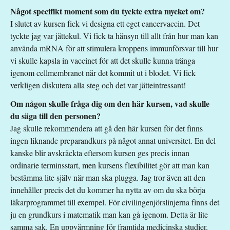
Något specifikt moment som du tyckte extra mycket om?
I slutet av kursen fick vi designa ett eget cancervaccin. Det
tyckte jag var jättekul. Vi fick ta hänsyn till allt från hur man kan
använda mRNA för att stimulera kroppens immunförsvar till hur
vi skulle kapsla in vaccinet för att det skulle kunna tränga
igenom cellmembranet när det kommit ut i blodet. Vi fick
verkligen diskutera alla steg och det var jätteintressant!
Om någon skulle fråga dig om den här kursen, vad skulle
du säga till den personen?
Jag skulle rekommendera att gå den här kursen för det finns
ingen liknande preparandkurs på något annat universitet. En del
kanske blir avskräckta eftersom kursen ges precis innan
ordinarie terminsstart, men kursens flexibilitet gör att man kan
bestämma lite själv när man ska plugga. Jag tror även att den
innehåller precis det du kommer ha nytta av om du ska börja
läkarprogrammet till exempel. För civilingenjörslinjerna finns det
ju en grundkurs i matematik man kan gå igenom. Detta är lite
samma sak. En uppvärmning för framtida medicinska studier.