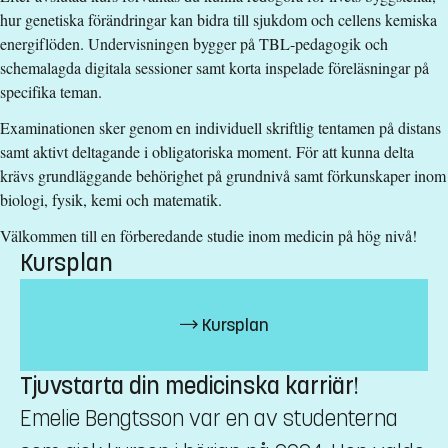
hur genetiska förändringar kan bidra till sjukdom och cellens kemiska
Grundläggande behörighet på grundnivå samt Biologi 2 och
energiflöden. Undervisningen bygger på TBL-pedagogik och
Kemi 2.
schemalagda digitala sessioner samt korta inspelade föreläsningar på
Alternativt.
specifika teman.
Grundläggande behörighet på grundnivå samt Biologi nivå 2
Examinationen sker genom en individuell skriftlig tentamen på distans
och Kemi nivå 2.
samt aktivt deltagande i obligatoriska moment. För att kunna delta
krävs grundläggande behörighet på grundnivå samt förkunskaper inom
Urval
biologi, fysik, kemi och matematik.
Betyg (50%) högskoleprov (35%) akademiska poäng (15%)
Välkommen till en förberedande studie inom medicin på hög nivå!
Kurstidsinformation
Kursplan
Obs! Kursen startar 3 veckor innan ordinarie terminsstart.
Kursplan
Studieavgift
16000 kr - OBS! Gäller bara studenter utanför EU/EES och
Tjuvstarta din medicinska karriär!
Schweiz.
Emelie Bengtsson var en av studenterna
Har du frågor om kursen, kontakta oss.