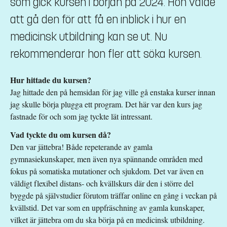
som gick kursen i början på 2024. Hon valde
Mikael Sigvardsson
att gå den för att få en inblick i hur en
mikael.sigvardsson@liu.se
medicinsk utbildning kan se ut. Nu
Daniel Antonsson
rekommenderar hon fler att söka kursen.
studievagledare@medfak.liu.se
Hur hittade du kursen?
Kursplan
Jag hittade den på hemsidan för jag ville gå enstaka kurser innan
jag skulle börja plugga ett program. Det här var den kurs jag
fastnade för och som jag tyckte lät intressant.
Vad tyckte du om kursen då?
Den var jättebra! Både repeterande av gamla
gymnasiekunskaper, men även nya spännande områden med
fokus på somatiska mutationer och sjukdom. Det var även en
väldigt flexibel distans- och kvällskurs där den i större del
byggde på självstudier förutom träffar online en gång i veckan på
kvällstid. Det var som en uppfräschning av gamla kunskaper,
vilket är jättebra om du ska börja på en medicinsk utbildning.