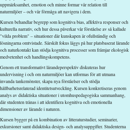
Anmälningskod
:
LIU-27727
uppmärksamhet, emotion och minne formar vår relation till
Antal platser
:
5
naturmiljöer – och vår förmåga att navigera i dem.
Kursen behandlar begrepp som kognitiva bias, affektiva responser och
Särskilda förkunskapskrav
kulturella narrativ, och hur dessa påverkar vår förståelse av så kallade
"vilda problem" – situationer där kunskapen är ofullständig och
Lärarexamen eller förskollärarexamen om minst 180 hp
lösningarna omtvistade. Särskilt fokus läggs på hur platsbaserat lärande
eller
och naturkontakt kan stödja kognitiva processer som främjar ekologisk
kandidatexamen i pedagogik, pedagogiskt arbete, geografi,
medvetenhet och handlingskompetens.
biologi, ekologi eller hållbar utveckling eller motsvarande
Genom ett transformativt lärandeperspektiv diskuteras hur
eller
undervisning i och om naturmiljöer kan utformas för att utmana
kandidatexamen samt 1 års väl dokumenterad
invanda tankemönster, skapa nya förståelser och stödja
yrkeserfarenhet på heltid inom utomhuspedagogik eller
hållbarhetsrelaterad identitetsutveckling. Kursen konkretiseras genom
hållbarhetsutbildning
analys av didaktiska situationer i utomhuspedagogiska sammanhang,
Engelska 6 eller Engelska nivå 2
där studenten tränas i att identifiera kognitiva och emotionella
Undantag från svenska
dimensioner av lärande i naturen.
Urval
Kursen bygger på en kombination av litteraturstudier, seminarier,
Akademiska poäng avancerad nivå
exkursioner samt didaktiska design- och analysuppgifter. Studenterna