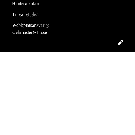
Hantera kakor
Tillgänglighet
Webbplatsansvarig:
webmaster@liu.se
Redig