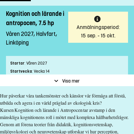
Kognition och lärande i
antropocen, 7.5 hp
Anmälningsperiod:
Våren 2027, Halvfart,
15 sep. - 15 okt.
Linköping
Startar
:
Våren 2027
Startvecka
:
Vecka 14
Slutvecka
:
Vecka 23
Visa mer
Ort
:
Linköping
Hur påverkar våra tankemönster och känslor vår förmåga att förstå,
Studietakt
:
Halvfart
utbilda och agera i en värld präglad av ekologisk kris?
Nivå
:
Avancerad nivå
Kursen Kognition och lärande i Antropocen tar avstamp i den
Studieform
:
Campusförlagd
mänskliga kognitionens roll i mötet med komplexa hållbarhetsfrågor.
Undervisningstid
:
Dagtid
Genom att förena teorier från didaktik, kognitionsvetenskap,
Undervisningsspråk
:
Engelska
miljöpsykologi och neurovetenskap utforskar vi hur perception,