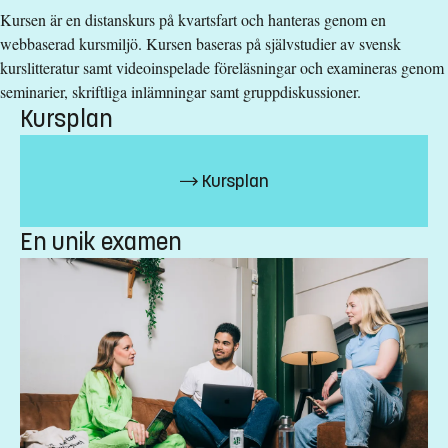
Kursen är en distanskurs på kvartsfart och hanteras genom en
Anmälningskod
:
LIU-1Z017
webbaserad kursmiljö. Kursen baseras på självstudier av svensk
Antal platser
:
40
kurslitteratur samt videoinspelade föreläsningar och examineras genom
seminarier, skriftliga inlämningar samt gruppdiskussioner.
Särskilda förkunskapskrav
Kursplan
Grundläggande behörighet på grundnivå
Kursplan
Urval
Betyg (50%) högskoleprov (35%) akademiska poäng (15%)
En unik examen
Studieavgift
11100 kr - OBS! Gäller bara studenter utanför EU/EES och
Schweiz.
Har du frågor om kursen, kontakta oss.
Hanna Jonasson
hanna.jonasson@liu.se