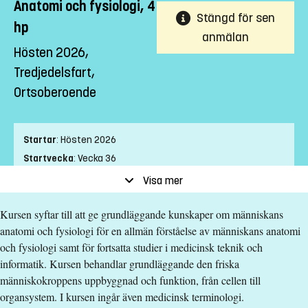
Anatomi och fysiologi, 4
Stängd för sen
hp
anmälan
Hösten 2026,
Tredjedelsfart,
Ortsoberoende
Startar
:
Hösten 2026
Startvecka
:
Vecka 36
Slutvecka
:
Vecka 44
Visa mer
Ort
:
Ortsoberoende
Kursen syftar till att ge grundläggande kunskaper om människans
Studietakt
:
Tredjedelsfart
anatomi och fysiologi för en allmän förståelse av människans anatomi
Nivå
:
Grundnivå
och fysiologi samt för fortsatta studier i medicinsk teknik och
Studieform
:
Distans
informatik. Kursen behandlar grundläggande den friska
Undervisningstid
:
Blandad undervisningstid
människokroppens uppbyggnad och funktion, från cellen till
Antal obligatoriska tillfällen
:
0
organsystem. I kursen ingår även medicinsk terminologi.
Undervisningsspråk
:
Svenska