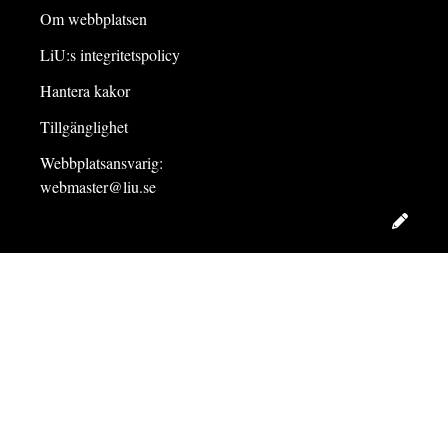
Om webbplatsen
LiU:s integritetspolicy
Hantera kakor
Tillgänglighet
Webbplatsansvarig:
webmaster@liu.se
Redig