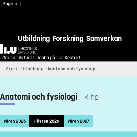
English
Utbildning
Forskning
Samverkan
Hem
Om LiU
Aktuellt
Jobba på LiU
Kontakt
Start
Utbildning
Anatomi och fysiologi
Anatomi och fysiologi
4 hp
Våren 2026
Hösten 2026
Våren 2027