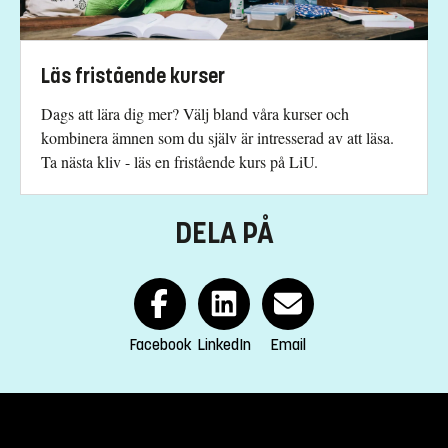
+4613286750
Studievägledning
Läs fristående kurser
fristaendekurs.lith@liu.se
Dags att lära dig mer? Välj bland våra kurser och
Studentservice
kombinera ämnen som du själv är intresserad av att läsa.
Ta nästa kliv - läs en fristående kurs på LiU.
studentservice@imt.liu.se
Kursplan
DELA PÅ
Facebook
LinkedIn
Email