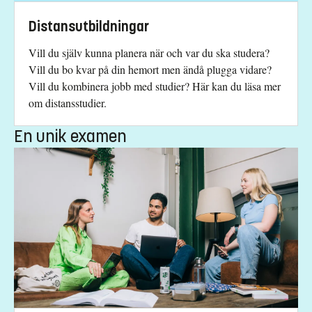
mikael.svensson@liu.se
+4613282306
Distansutbildningar
Vill du själv kunna planera när och var du ska studera?
Kursplan
Vill du bo kvar på din hemort men ändå plugga vidare?
Vill du kombinera jobb med studier? Här kan du läsa mer
om distansstudier.
En unik examen