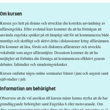
Ort
:
Ortsoberoende
Studietakt
:
Tredjedelsfart
Om kursen
Nivå
:
Grundnivå
Kursen ges helt på distans och utvecklar din korrekta användning av
Studieform
:
Distans
affärsengelska. Efter avslutad kurs kommer du att ha förmågan att
Undervisningstid
:
Blandad undervisningstid
använda engelska språket på ett lämpligt sätt för att kommunicera både
Antal obligatoriska tillfällen
:
0
muntligt och skriftligt och aktivt delta i diskussioner kring affärsämnen.
Undervisningsspråk
:
Engelska
Du kommer att läsa, förstå och diskutera affärstexter och utveckla
Anmälningskod
:
LIU-32014
vokabulär som anger affärsmiljöer. Dessutom kommer du att ha
Antal platser
:
50
möjlighet att förbättra din förmåga att kommunicera effektivt genom
debatter, fallstudier och simuleringstekniker.
Särskilda förkunskapskrav
Kursen omfattar några online seminarier främst i juni och augusti samt
självstudier i juli.
Grundläggande behörighet på grundnivå
samt
Information om behörighet
Engelska 6
Observera att du vid ansökan till kursen måste kunna styrka att du har
alternativt
grundläggande behörighet samt Engelska 6 eller motsvarande. Om
dina gymnasiemeriter inte redan finns på dina sidor på antagning.se så