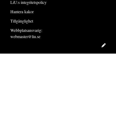
LiU:s integritetspolicy
Hantera kakor
Tillgänglighet
Webbplatsansvarig:
webmaster@liu.se
Redig