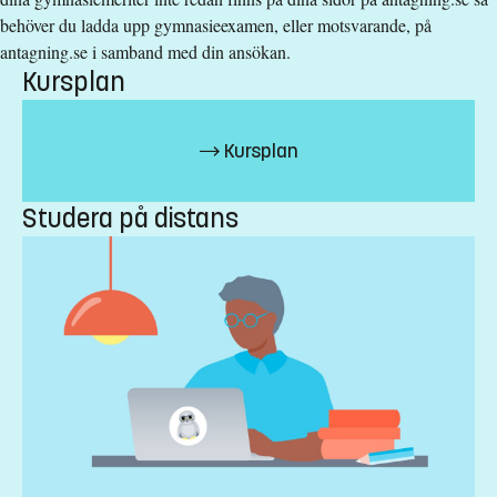
Grundläggande behörighet på grundnivå
behöver du ladda upp gymnasieexamen, eller motsvarande, på
samt
antagning.se i samband med din ansökan.
Engelska nivå 2
Kursplan
Undantag ges för svenska
Urval
Kursplan
Betyg (33%) högskoleprov (33%) akademiska poäng (33%)
Studera på distans
Studieavgift
7400 kr - OBS! Gäller bara studenter utanför EU/EES och
Schweiz.
Har du frågor om kursen, kontakta oss.
Studievägledning
fristaendekurs.lith@liu.se
Mikael Svensson