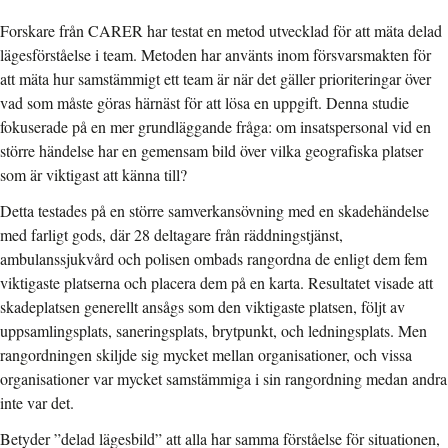
Forskare från CARER har testat en metod utvecklad för att mäta delad
lägesförståelse i team. Metoden har använts inom försvarsmakten för
att mäta hur samstämmigt ett team är när det gäller prioriteringar över
vad som måste göras härnäst för att lösa en uppgift. Denna studie
fokuserade på en mer grundläggande fråga: om insatspersonal vid en
större händelse har en gemensam bild över vilka geografiska platser
som är viktigast att känna till?
Detta testades på en större samverkansövning med en skadehändelse
med farligt gods, där 28 deltagare från räddningstjänst,
ambulanssjukvård och polisen ombads rangordna de enligt dem fem
viktigaste platserna och placera dem på en karta. Resultatet visade att
skadeplatsen generellt ansågs som den viktigaste platsen, följt av
uppsamlingsplats, saneringsplats, brytpunkt, och ledningsplats. Men
rangordningen skiljde sig mycket mellan organisationer, och vissa
organisationer var mycket samstämmiga i sin rangordning medan andra
inte var det.
Betyder ”delad lägesbild” att alla har samma förståelse för situationen,