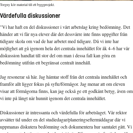
Torgny kör material till ett byggprojekt.
Värdefulla diskussioner
"Vi har haft en del diskussioner i vårt arbetslag kring bedömning. Det
händer att vi får nya elever där det dessvärre inte finns uppgifter från
tidigare skola om vad de har arbetet med tidigare. Då vi inte har
möjlighet att gå igenom hela det centrala innehållet för åk 4–6 har vår
diskussion handlat till stor del om man i dessa fall kan göra en
bedömning utifrån ett begränsat centralt innehåll.
Jag resonerar så här. Jag hämtar stoff från det centrala innehållet och
framför allt ligger fokus på syfte/förmågor. Jag menar att om eleven
visar att förmågorna finns, kan jag också ge ett godkänt betyg, även om
vi inte på långt när hunnit igenom det centrala innehållet.
Diskussioner är intressanta och värdefulla för arbetslaget. Vår rektor
avsätter tid under en del studiedagar/planeringseftermiddagar där vi
uppmanas diskutera bedömning och dokumentera hur samtalet gått. Vi