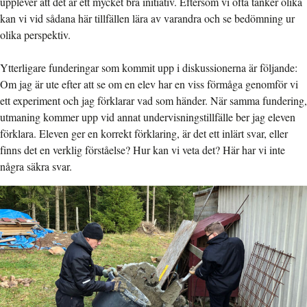
upplever att det är ett mycket bra initiativ. Eftersom vi ofta tänker olika
kan vi vid sådana här tillfällen lära av varandra och se bedömning ur
olika perspektiv.
Ytterligare funderingar som kommit upp i diskussionerna är följande:
Om jag är ute efter att se om en elev har en viss förmåga genomför vi
ett experiment och jag förklarar vad som händer. När samma fundering,
utmaning kommer upp vid annat undervisningstillfälle ber jag eleven
förklara. Eleven ger en korrekt förklaring, är det ett inlärt svar, eller
finns det en verklig förståelse? Hur kan vi veta det? Här har vi inte
några säkra svar.