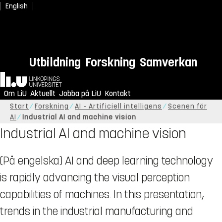
English
Utbildning
Forskning
Samverkan
Hem
Om LiU
Aktuellt
Jobba på LiU
Kontakt
Start
Forskning
AI - Artificiell intelligens
Scenen för
AI
Industrial AI and machine vision
Industrial AI and machine vision
(På engelska) AI and deep learning technology
is rapidly advancing the visual perception
capabilities of machines. In this presentation,
trends in the industrial manufacturing and