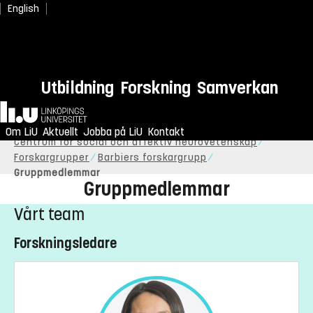
English
Utbildning
Forskning
Samverkan
Hem
Om LiU
Aktuellt
Jobba på LiU
Kontakt
Centrum för social och affektiv neurovetenskap
Forskargrupper
Barbiers forskargrupp
Gruppmedlemmar
Gruppmedlemmar
Vårt team
Forskningsledare