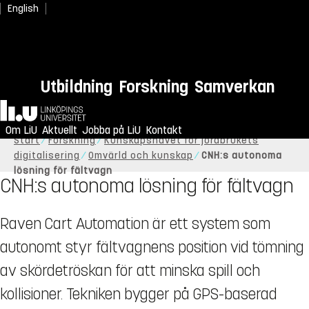
English
Utbildning
Forskning
Samverkan
Hem
Om LiU
Aktuellt
Jobba på LiU
Kontakt
Start
Forskning
Kunskapsnavet för jordbrukets
digitalisering
Omvärld och kunskap
CNH:s autonoma
lösning för fältvagn
CNH:s autonoma lösning för fältvagn
Raven Cart Automation är ett system som
autonomt styr fältvagnens position vid tömning
av skördetröskan för att minska spill och
kollisioner. Tekniken bygger på GPS-baserad