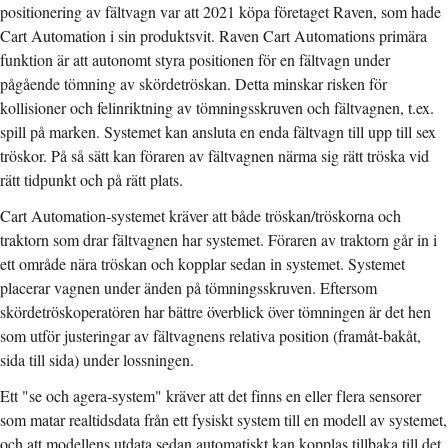
positionering av fältvagn var att 2021 köpa företaget Raven, som hade
Cart Automation i sin produktsvit. Raven Cart Automations primära
funktion är att autonomt styra positionen för en fältvagn under
pågående tömning av skördetröskan. Detta minskar risken för
kollisioner och felinriktning av tömningsskruven och fältvagnen, t.ex.
spill på marken. Systemet kan ansluta en enda fältvagn till upp till sex
tröskor. På så sätt kan föraren av fältvagnen närma sig rätt tröska vid
rätt tidpunkt och på rätt plats.
Cart Automation-systemet kräver att både tröskan/tröskorna och
traktorn som drar fältvagnen har systemet. Föraren av traktorn går in i
ett område nära tröskan och kopplar sedan in systemet. Systemet
placerar vagnen under änden på tömningsskruven. Eftersom
skördetröskoperatören har bättre överblick över tömningen är det hen
som utför justeringar av fältvagnens relativa position (framåt-bakåt,
sida till sida) under lossningen.
Ett "se och agera-system" kräver att det finns en eller flera sensorer
som matar realtidsdata från ett fysiskt system till en modell av systemet,
och att modellens utdata sedan automatiskt kan kopplas tillbaka till det