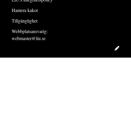
Hantera kakor
Tillgänglighet
Webbplatsansvarig:
webmaster@liu.se
Redig