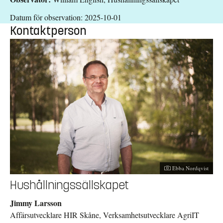
Datum för observation: 2025-10-01
Kontaktperson
Fotograf:
Ebba Nordqvist
Hushållningssällskapet
Jimmy Larsson
Affärsutvecklare HIR Skåne, Verksamhetsutvecklare AgriIT