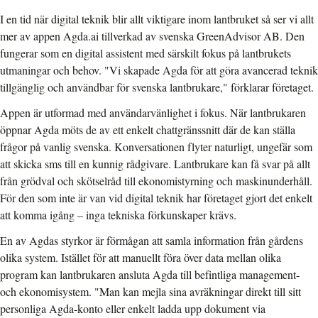
I en tid när digital teknik blir allt viktigare inom lantbruket så ser vi allt
mer av appen Agda.ai tillverkad av svenska GreenAdvisor AB. Den
fungerar som en digital assistent med särskilt fokus på lantbrukets
utmaningar och behov. "Vi skapade Agda för att göra avancerad teknik
tillgänglig och användbar för svenska lantbrukare," förklarar företaget.
Appen är utformad med användarvänlighet i fokus. När lantbrukaren
öppnar Agda möts de av ett enkelt chattgränssnitt där de kan ställa
frågor på vanlig svenska. Konversationen flyter naturligt, ungefär som
att skicka sms till en kunnig rådgivare. Lantbrukare kan få svar på allt
från grödval och skötselråd till ekonomistyrning och maskinunderhåll.
För den som inte är van vid digital teknik har företaget gjort det enkelt
att komma igång – inga tekniska förkunskaper krävs.
En av Agdas styrkor är förmågan att samla information från gårdens
olika system. Istället för att manuellt föra över data mellan olika
program kan lantbrukaren ansluta Agda till befintliga management-
och ekonomisystem. "Man kan mejla sina avräkningar direkt till sitt
personliga Agda-konto eller enkelt ladda upp dokument via