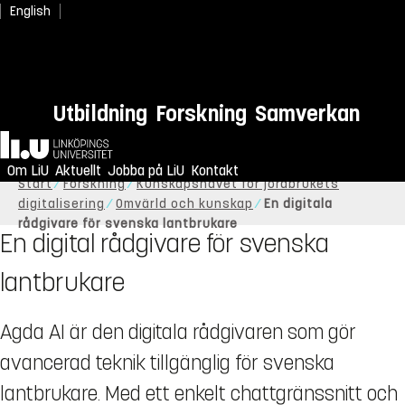
English
Utbildning
Forskning
Samverkan
Hem
Om LiU
Aktuellt
Jobba på LiU
Kontakt
Start
Forskning
Kunskapsnavet för jordbrukets
digitalisering
Omvärld och kunskap
En digitala
rådgivare för svenska lantbrukare
En digital rådgivare för svenska
lantbrukare
Agda AI är den digitala rådgivaren som gör
avancerad teknik tillgänglig för svenska
lantbrukare. Med ett enkelt chattgränssnitt och