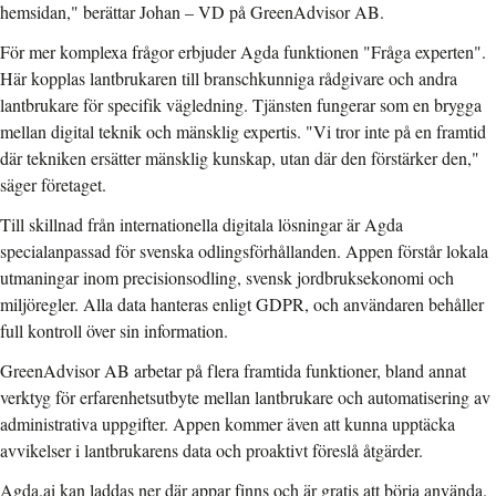
hemsidan," berättar Johan – VD på GreenAdvisor AB.
För mer komplexa frågor erbjuder Agda funktionen "Fråga experten".
Här kopplas lantbrukaren till branschkunniga rådgivare och andra
lantbrukare för specifik vägledning. Tjänsten fungerar som en brygga
mellan digital teknik och mänsklig expertis. "Vi tror inte på en framtid
där tekniken ersätter mänsklig kunskap, utan där den förstärker den,"
säger företaget.
Till skillnad från internationella digitala lösningar är Agda
specialanpassad för svenska odlingsförhållanden. Appen förstår lokala
utmaningar inom precisionsodling, svensk jordbruksekonomi och
miljöregler. Alla data hanteras enligt GDPR, och användaren behåller
full kontroll över sin information.
GreenAdvisor AB arbetar på flera framtida funktioner, bland annat
verktyg för erfarenhetsutbyte mellan lantbrukare och automatisering av
administrativa uppgifter. Appen kommer även att kunna upptäcka
avvikelser i lantbrukarens data och proaktivt föreslå åtgärder.
Agda.ai kan laddas ner där appar finns och är gratis att börja använda.