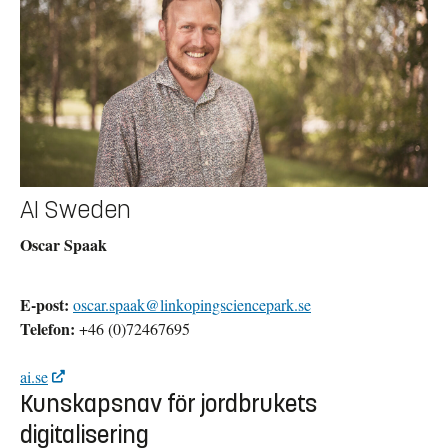
AI Sweden
Oscar Spaak
E-post:
oscar.spaak@linkopingsciencepark.se
Telefon:
+46 (0)72467695
ai.se
Kunskapsnav för jordbrukets
digitalisering