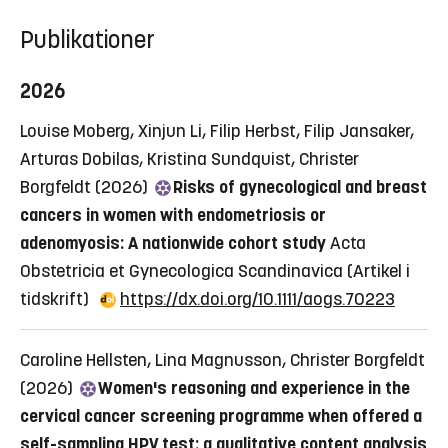
Publikationer
2026
Louise Moberg, Xinjun Li, Filip Herbst, Filip Jansaker,
Arturas Dobilas, Kristina Sundquist, Christer
Borgfeldt (2026)
Risks of gynecological and breast
cancers in women with endometriosis or
adenomyosis: A nationwide cohort study
Acta
Obstetricia et Gynecologica Scandinavica
(Artikel i
tidskrift)
https://dx.doi.org/10.1111/aogs.70223
Caroline Hellsten, Lina Magnusson, Christer Borgfeldt
(2026)
Women's reasoning and experience in the
cervical cancer screening programme when offered a
self-sampling HPV test: a qualitative content analysis