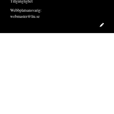
Tillgänglighet
Webbplatsansvarig:
webmaster@liu.se
Redig