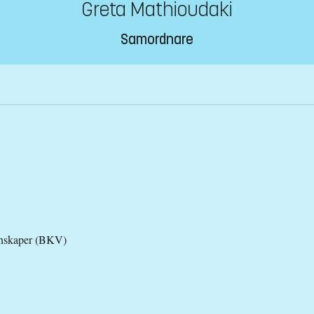
Greta Mathioudaki
Samordnare
tenskaper (BKV)