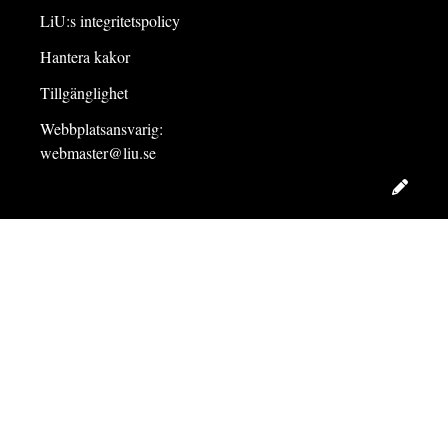
LiU:s integritetspolicy
Hantera kakor
Tillgänglighet
Webbplatsansvarig:
webmaster@liu.se
Redig