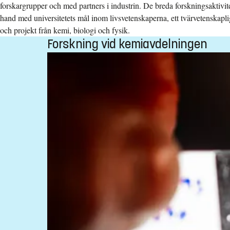
forskargrupper och med partners i industrin. De breda forskningsaktivi
hand med universitetets mål inom livsvetenskaperna, ett tvärvetenskapli
och projekt från kemi, biologi och fysik.
Forskning vid kemiavdelningen