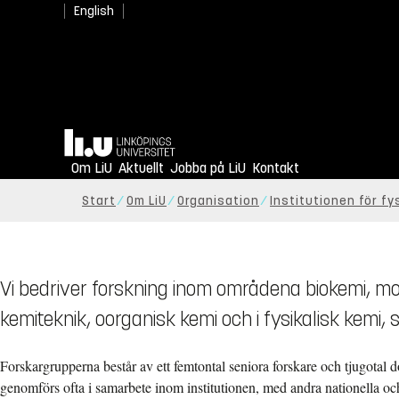
English
Hem
Om LiU
Aktuellt
Jobba på LiU
Kontakt
Start
Om LiU
Organisation
Institutionen för fy
Vi bedriver forskning inom områdena biokemi, mol
kemiteknik, oorganisk kemi och i fysikalisk kemi, 
Forskargrupperna består av ett femtontal seniora forskare och tjugotal 
genomförs ofta i samarbete inom institutionen, med andra nationella och