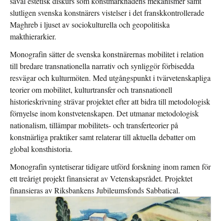
såväl estetisk diskurs som konstmarknadens mekanismer samt
slutligen svenska konstnärers vistelser i det franskkontrollerade
Maghreb i ljuset av sociokulturella och geopolitiska
makthierarkier.
Monografin sätter de svenska konstnärernas mobilitet i relation
till bredare transnationella narrativ och synliggör förbisedda
resvägar och kulturmöten. Med utgångspunkt i tvärvetenskapliga
teorier om mobilitet, kulturtransfer och transnationell
historieskrivning strävar projektet efter att bidra till metodologisk
förnyelse inom konstvetenskapen. Det utmanar metodologisk
nationalism, tillämpar mobilitets- och transferteorier på
konstnärliga praktiker samt relaterar till aktuella debatter om
global konsthistoria.
Monografin syntetiserar tidigare utförd forskning inom ramen för
ett treårigt projekt finansierat av Vetenskapsrådet. Projektet
finansieras av Riksbankens Jubileumsfonds Sabbatical.