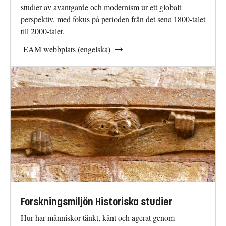
Benedikt Hjartarson, University of Iceland, Island
studier av avantgarde och modernism ur ett globalt
perspektiv, med fokus på perioden från det sena 1800-talet
Agata Jakubowska, University of Warsaw, Polen
till 2000-talet.
Andrew McNamara, Queensland University of Technology,
EAM webbplats (engelska)
Australien
Jean-Pierre Montier, Université Rennes 2, Frankrike
Tania Ørum, University of Copenhagen, Danmark
Camilla Paldam, Aarhus University, Danmark
Ann Stephen, University of Sydney, Australien
Harri Veivo, Université de Caen Normandie, Frankrike
Rea Walldén, Aristotle University, Thessaloniki, Grekland
Forskningsmiljön Historiska studier
Hur har människor tänkt, känt och agerat genom