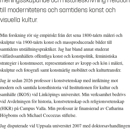
meningsskapande och historieskrivning i relation
till modernitetens och samtidens konst och
visuella kultur.
Min forskning rör sig empiriskt från det sena 1800-talets måleri och
skulptur via 1900-talets konst och massproducerade bilder till
samtidens utställningspraktiker. Jag har bland annat studerat
välfärdssamhällets offentliga konst och konstpolitik, feministiska
strategier i konstmuseet, representationer av kropp och kön i måleri,
skulptur och fotografi samt konstnärlig mobilitet och kulturtransfer.
Jag är sedan 2026 professor i konstvetenskap med inriktning mot
modern och samtida konsthistoria vid Institutionen för kultur och
samhälle (IKOS) vid Linköpings universitet. Min verksamhet bedrivs
vid Avdelningen för historia, konstvetenskap och religionsvetenskap
(HKR) på Campus Valla. Min professur är finansierad av Catharina
Högboms och Michael Cocozzas stiftelse.
Jag disputerade vid Uppsala universitet 2007 med doktorsavhandlingen