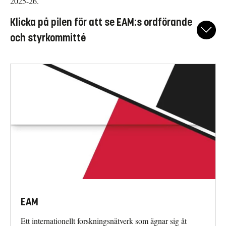
2025-26.
Klicka på pilen för att se EAM:s ordförande
och styrkommitté
Nätverkets ordförande 2025–26
Jessica Sjöholm Skrubbe, Linköpings universitet
Andrea Kollnitz, Stockholms universitet
Nätverkets styrkommitté
David Ayers, University of Kent, Canterbury, UK
Jan Baetens, KU Leuven, Belgien
Moritz Bassler, Universität Münster, Tyskland
Sascha Bru, KU Leuven, Belgien
Elena Hamalidi, Ionian University, Corfu, Grekland
EAM
Marja Härmänmaa, University of Helsinki, Finland
Ett internationellt forskningsnätverk som ägnar sig åt