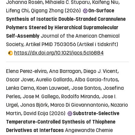
Johanna Rosén, Mihaiela C. Stuparu, Kaifeng Niu,
Lifeng Chi, Qigang Zhong (2026)
On-Surface
Synthesis of Isotactic Double-Stranded Corannulene
Polymers Steered by Hierarchical Supramolecular
Self-Assembly
Journal of the American Chemical
Society, Artikel PMID 7503056
(Artikel i tidskrift)
https://dx.doi.org/10.1021/jacs.5c16884
Elena Perez-elvira, Ana Barragan, Diego J. Vicent,
Oscar Jover, Aurelio Gallardo, Alba Garcia-frutos,
Lenka Cerna, Koen Lauwaet, Jose Santos, Josefina
Perles, Jose M. Gallego, Rodolfo Miranda, Jose I.
Urgel, Jonas Björk, Marco Di Giovannantonio, Nazario
Martin, David Ecija (2026)
Substrate-Selective
Temperature-Controlled Synthesis of Thiophene
Derivatives at Interfaces
Angewandte Chemie