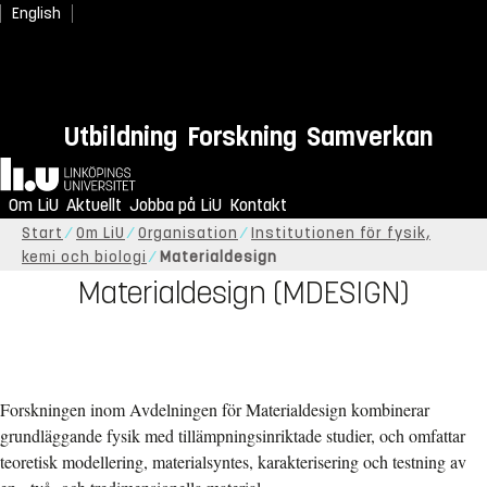
English
Utbildning
Forskning
Samverkan
Hem
Om LiU
Aktuellt
Jobba på LiU
Kontakt
Start
Om LiU
Organisation
Institutionen för fysik,
kemi och biologi
Materialdesign
Materialdesign (MDESIGN)
Forskningen inom Avdelningen för Materialdesign kombinerar
grundläggande fysik med tillämpningsinriktade studier, och omfattar
teoretisk modellering, materialsyntes, karakterisering och testning av