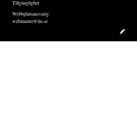
Tillgänglighet
Webbplatsansvarig:
webmaster@liu.se
Redig