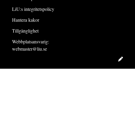
LiU:s integritetspolicy
Hantera kakor
Tillgänglighet
Webbplatsansvarig:
webmaster@liu.se
Redig