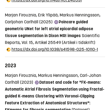
Marjan Firouznia, Erik Ylipää, Markus Henningsson,
Carljohan Carlhäll (2025)
Poincare guided
geometric UNet for left atrial epicardial adipose
tissue segmentation in Dixon MRI images
Scientific
Reports, Vol. 15, Artikel 25549
(Artikel i tidskrift)
https://dx.doi.org/10.1038/s41598-025-10110-1
2023
Marjan Firouznia, Markus Henningsson, Carl-Johan
Carlhäll (2023)
Dataset and code for "FK-means:
Automatic Atrial Fibrosis Segmentation using Fractal-
guided K-means Clustering with Voronoi-Clipping
Feature Extraction of Anatomical Structures":
FKmeans for fibrosis segmentation
(Dataset)