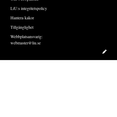
LiU:s integritetspolicy
Hantera kakor
Tillgänglighet
Webbplatsansvarig:
webmaster@liu.se
Redig