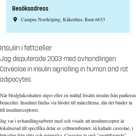
Besöksadress
Campus Norrköping, Kåkenhus, Rum 6633
Insulin i fettceller
Jag disputerade 2003 med avhandlingen
Caveolae in insulin signalling in human and rat
adipocytes.
När blodglukoshalten stiger efter en måltid frisätts insulin från pankreas
betaceller. Insulinet färdas via blodet till målcellerna, där det binder in
till insulinreceptorer.
Jag var i avhandlingsarbetet med och visade att insulinreceptor är
lokaliserad till specifika delar av cellmembranet, så kallade caveolae, i
fettceller från råtta och människa. Caveolae är små ”grottliknande”