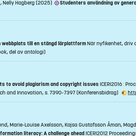
m, Nelly Hagberg (2025)
Studenters användning av genera
 webbplats till en stängd lärplattform
När nyfikenhet, driv 
 bok, del av antologi)
ts to avoid plagiarism and copyright issues
ICERI2016 : Pro
rch and Innovation, s. 7390-7397
(Konferensbidrag)
htt
rlund, Marie-Louise Axelsson, Kajsa Gustafsson Åman, Mag
formation literacy: A challenge ahead
ICERI2012 Proceedings