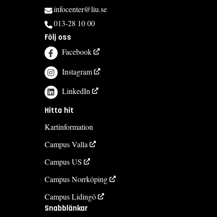
infocenter@liu.se
013-28 10 00
Följ oss
Facebook
Instagram
LinkedIn
Hitta hit
Kartinformation
Campus Valla
Campus US
Campus Norrköping
Campus Lidingö
Snabblänkar