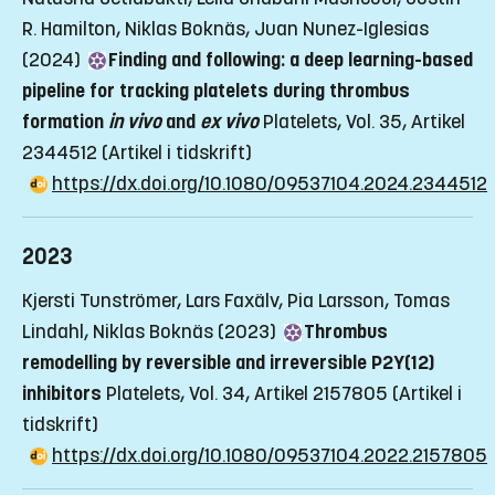
R. Hamilton, Niklas Boknäs, Juan Nunez-Iglesias
(2024)
Finding and following: a deep learning-based
pipeline for tracking platelets during thrombus
formation
in vivo
and
ex vivo
Platelets, Vol. 35, Artikel
2344512
(Artikel i tidskrift)
https://dx.doi.org/10.1080/09537104.2024.2344512
2023
Kjersti Tunströmer, Lars Faxälv, Pia Larsson, Tomas
Lindahl, Niklas Boknäs (2023)
Thrombus
remodelling by reversible and irreversible P2Y(12)
inhibitors
Platelets, Vol. 34, Artikel 2157805
(Artikel i
tidskrift)
https://dx.doi.org/10.1080/09537104.2022.2157805