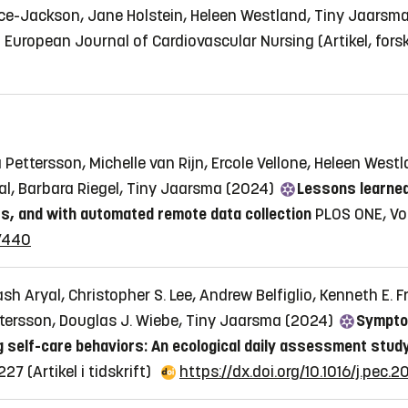
ce-Jackson, Jane Holstein, Heleen Westland, Tiny Jaarsm
s
European Journal of Cardiovascular Nursing
(Artikel, for
Pettersson, Michelle van Rijn, Ercole Vellone, Heleen Westl
l, Barbara Riegel, Tiny Jaarsma (2024)
Lessons learned
ers, and with automated remote data collection
PLOS ONE, Vol
07440
h Aryal, Christopher S. Lee, Andrew Belfiglio, Kenneth E. F
ettersson, Douglas J. Wiebe, Tiny Jaarsma (2024)
Symptom
g self-care behaviors: An ecological daily assessment study
8227
(Artikel i tidskrift)
https://dx.doi.org/10.1016/j.pec.