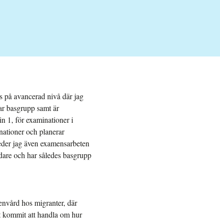
s på avancerad nivå där jag
ar basgrupp samt är
n 1, för examinationer i
nationer och planerar
eder jag även examensarbeten
dare och har således basgrupp
envård hos migranter, där
et kommit att handla om hur