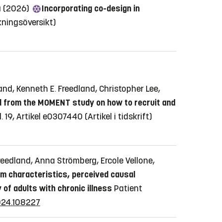
a (2026)
Incorporating co-design in
skningsöversikt)
and, Kenneth E. Freedland, Christopher Lee,
 from the MOMENT study on how to recruit and
. 19, Artikel e0307440
(Artikel i tidskrift)
reedland, Anna Strömberg, Ercole Vellone,
 characteristics, perceived causal
 of adults with chronic illness
Patient
2024.108227