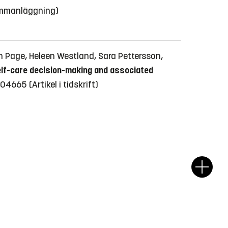
ammanläggning)
on Page, Heleen Westland, Sara Pettersson,
elf-care decision-making and associated
l 104665
(Artikel i tidskrift)