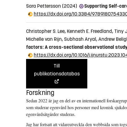
Sara Pettersson (2024)
Supporting Self-car
https://dx.doi.org/10.3384/978918075433
Christopher S. Lee, Kenneth E. Freedland, Tin
Michelle van Rijn, Subhash Aryal, Andrew Beli
factors: A cross-sectional observational stud
https://dx.doi.org/10.1016/j.ijnurstu.2023.1
Till
publikationsdatabas
Forskning
Sedan 2022 är jag en del av en internationell forskargr
som studerar egenvård hos personer med kronisk sjukdo
egenvårdsåtgärder studeras.
Jag har fortsatt att vidareutveckla den webbsida som tog