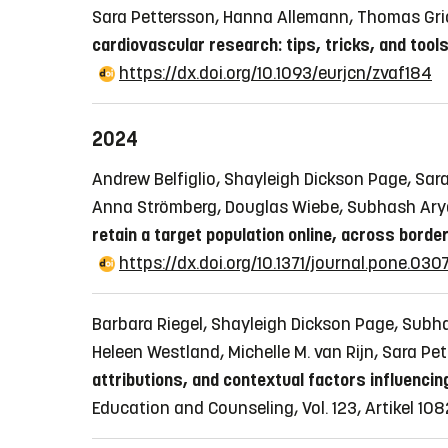
Sara Pettersson, Hanna Allemann, Thomas Gri
cardiovascular research: tips, tricks, and tool
https://dx.doi.org/10.1093/eurjcn/zvaf184
2024
Andrew Belfiglio, Shayleigh Dickson Page, Sara 
Anna Strömberg, Douglas Wiebe, Subhash Arya
retain a target population online, across bord
https://dx.doi.org/10.1371/journal.pone.03
Barbara Riegel, Shayleigh Dickson Page, Subhas
Heleen Westland, Michelle M. van Rijn, Sara P
attributions, and contextual factors influencin
Education and Counseling, Vol. 123, Artikel 10