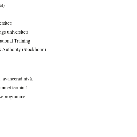
et)
sitet)
s universitet)
ational Training
s Authority (Stockholm)
I, avancerad nivå.
ammet termin 1.
rskeprogrammet