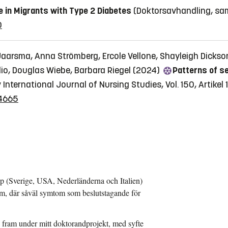
e in Migrants with Type 2 Diabetes
(Doktorsavhandling, s
0
y Jaarsma, Anna Strömberg, Ercole Vellone, Shayleigh Dicks
glio, Douglas Wiebe, Barbara Riegel (2024)
Patterns of s
y
International Journal of Nursing Studies, Vol. 150, Artike
04665
upp (Sverige, USA, Nederländerna och Italien)
m, där såväl symtom som beslutstagande för
s fram under mitt doktorandprojekt, med syfte