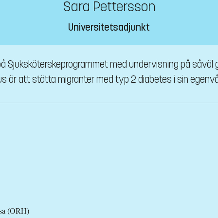
Sara Pettersson
Universitetsadjunkt
på Sjuksköterskeprogrammet med undervisning på såväl g
s är att stötta migranter med typ 2 diabetes i sin egenvå
lsa (ORH)