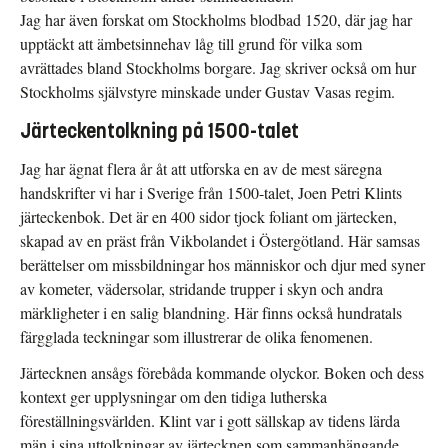
Jag har även forskat om Stockholms blodbad 1520, där jag har
upptäckt att ämbetsinnehav låg till grund för vilka som
avrättades bland Stockholms borgare. Jag skriver också om hur
Stockholms självstyre minskade under Gustav Vasas regim.
Järteckentolkning på 1500-talet
Jag har ägnat flera år åt att utforska en av de mest säregna
handskrifter vi har i Sverige från 1500-talet, Joen Petri Klints
järteckenbok. Det är en 400 sidor tjock foliant om järtecken,
skapad av en präst från Vikbolandet i Östergötland. Här samsas
berättelser om missbildningar hos människor och djur med syner
av kometer, vädersolar, stridande trupper i skyn och andra
märkligheter i en salig blandning. Här finns också hundratals
färgglada teckningar som illustrerar de olika fenomenen.
Järtecknen ansågs förebåda kommande olyckor. Boken och dess
kontext ger upplysningar om den tidiga lutherska
föreställningsvärlden. Klint var i gott sällskap av tidens lärda
män i sina uttolkningar av järtecknen som sammanhängande