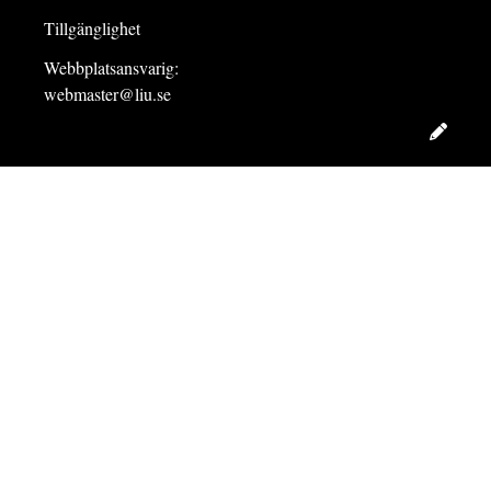
Tillgänglighet
Webbplatsansvarig:
webmaster@liu.se
Redig