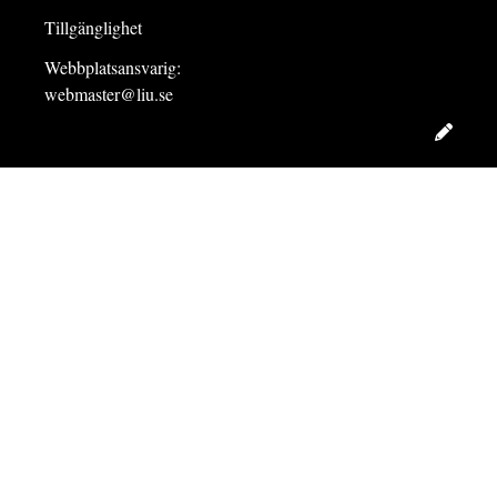
Tillgänglighet
Webbplatsansvarig:
webmaster@liu.se
Redig