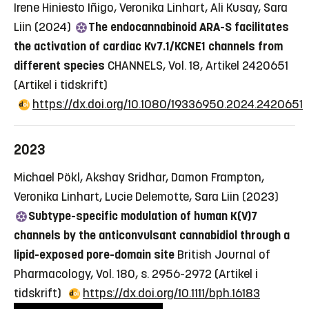
Irene Hiniesto Iñigo, Veronika Linhart, Ali Kusay, Sara
Liin (2024)
The endocannabinoid ARA-S facilitates
the activation of cardiac Kv7.1/KCNE1 channels from
different species
CHANNELS, Vol. 18, Artikel 2420651
(Artikel i tidskrift)
https://dx.doi.org/10.1080/19336950.2024.2420651
2023
Michael Pökl, Akshay Sridhar, Damon Frampton,
Veronika Linhart, Lucie Delemotte, Sara Liin (2023)
Subtype-specific modulation of human K(V)7
channels by the anticonvulsant cannabidiol through a
lipid-exposed pore-domain site
British Journal of
Pharmacology, Vol. 180, s. 2956-2972
(Artikel i
tidskrift)
https://dx.doi.org/10.1111/bph.16183