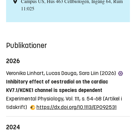
Campus US, Hus 463 Cellbiologen, Ingång 64, Rum
11:025
Publikationer
2026
Veronika Linhart, Lucas Dauga, Sara Liin (2026)
Inhibitory effect of oestradiol on the cardiac
KV7.1/KCNE1 channel is species dependent
Experimental Physiology, Vol. 111, s. 54-68
(Artikel i
tidskrift)
https://dx.doi.org/10.1113/EP092531
2024