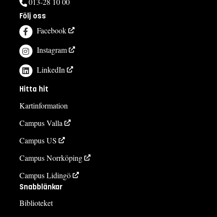
013-28 10 00
Följ oss
Facebook
Instagram
LinkedIn
Hitta hit
Kartinformation
Campus Valla
Campus US
Campus Norrköping
Campus Lidingö
Snabblänkar
Biblioteket