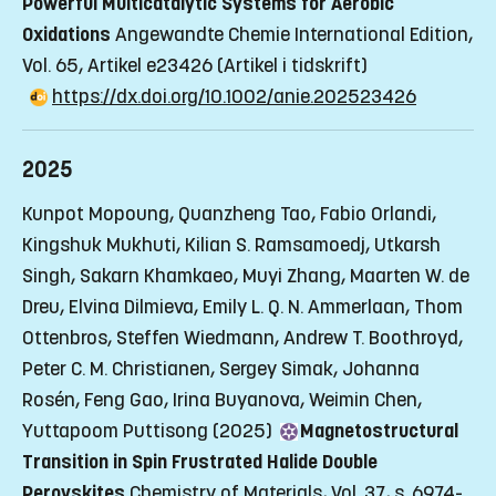
Powerful Multicatalytic Systems for Aerobic
Oxidations
Angewandte Chemie International Edition,
Vol. 65, Artikel e23426
(Artikel i tidskrift)
https://dx.doi.org/10.1002/anie.202523426
2025
Kunpot Mopoung, Quanzheng Tao, Fabio Orlandi,
Kingshuk Mukhuti, Kilian S. Ramsamoedj, Utkarsh
Singh, Sakarn Khamkaeo, Muyi Zhang, Maarten W. de
Dreu, Elvina Dilmieva, Emily L. Q. N. Ammerlaan, Thom
Ottenbros, Steffen Wiedmann, Andrew T. Boothroyd,
Peter C. M. Christianen, Sergey Simak, Johanna
Rosén, Feng Gao, Irina Buyanova, Weimin Chen,
Yuttapoom Puttisong (2025)
Magnetostructural
Transition in Spin Frustrated Halide Double
Perovskites
Chemistry of Materials, Vol. 37, s. 6974-