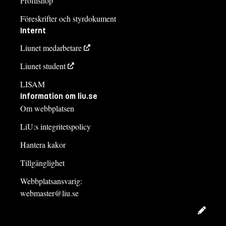
Profilshop
Föreskrifter och styrdokument
Internt
Liunet medarbetare
Liunet student
LISAM
Information om liu.se
Om webbplatsen
LiU:s integritetspolicy
Hantera kakor
Tillgänglighet
Webbplatsansvarig:
webmaster@liu.se
Redig