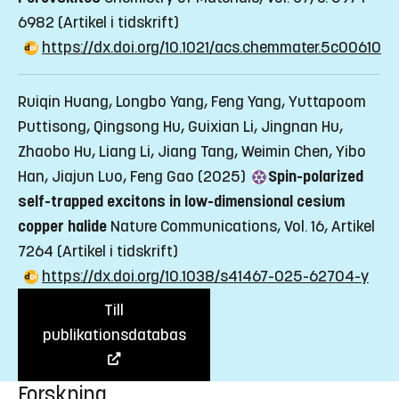
6982
(Artikel i tidskrift)
https://dx.doi.org/10.1021/acs.chemmater.5c00610
Ruiqin Huang, Longbo Yang, Feng Yang, Yuttapoom
Puttisong, Qingsong Hu, Guixian Li, Jingnan Hu,
Zhaobo Hu, Liang Li, Jiang Tang, Weimin Chen, Yibo
Han, Jiajun Luo, Feng Gao (2025)
Spin-polarized
self-trapped excitons in low-dimensional cesium
copper halide
Nature Communications, Vol. 16, Artikel
7264
(Artikel i tidskrift)
https://dx.doi.org/10.1038/s41467-025-62704-y
Till
publikationsdatabas
Forskning