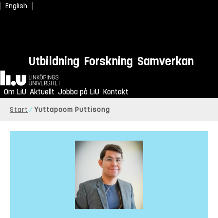
English
Utbildning
Forskning
Samverkan
Hem
Om LiU
Aktuellt
Jobba på LiU
Kontakt
Start
Yuttapoom Puttisong