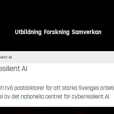
Utbildning
Forskning
Samverkan
ient AI
silient AI
ch två postdoktorer för att stärka Sveriges arbe
del av det nationella centret för cyberresilient AI.