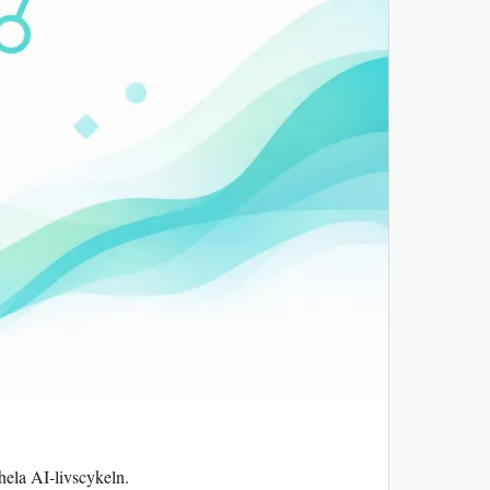
 hela AI‑livscykeln.