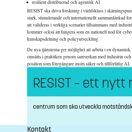
resilient distribuerad och agentisk AI
RESIST ska driva forskning i världsklass i skärningsp
stark, stimulerande och internationellt sammanlänkad f
att valideras i verkliga scenarier tillsammans med indust
kommer också att fungera som en nationell nod för cyberr
kunskapsdelning och policyutveckling.
De nya tjänsterna ger möjlighet att arbeta i en dynamisk, 
omsätts i praktiken genom samverkan med industrin och o
position som föregångare inom säker och tillförlitlig AI.
RESIST – ett nytt 
centrum som ska utveckla motståndskraf
Kontakt