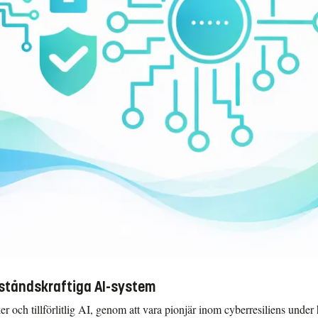
tståndskraftiga AI-system
ker och tillförlitlig AI, genom att vara pionjär inom cyberresiliens under