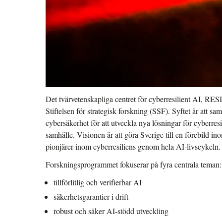
Det tvärvetenskapliga centret för cyberresilient AI, RESI
Stiftelsen för strategisk forskning (SSF). Syftet är att s
cybersäkerhet för att utveckla nya lösningar för cyberresil
samhälle. Visionen är att göra Sverige till en förebild in
pionjärer inom cyberresiliens genom hela AI‑livscykeln.
Forskningsprogrammet fokuserar på fyra centrala teman:
tillförlitlig och verifierbar AI
säkerhetsgarantier i drift
robust och säker AI-stödd utveckling