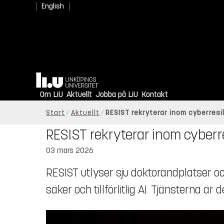
English
Hem
Om LiU
Aktuellt
Jobba på LiU
Kontakt
Start
Aktuellt
RESIST rekryterar inom cyberresil
RESIST rekryterar inom cyberre
03 mars 2026
RESIST utlyser sju doktorandplatser o
säker och tillförlitlig AI. Tjänsterna är 