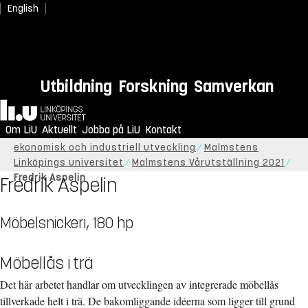
English
Utbildning
Forskning
Samverkan
Hem
Om LiU
Aktuellt
Jobba på LiU
Kontakt
Start
Om LiU
Organisation
Institutionen för
ekonomisk och industriell utveckling
Malmstens
Linköpings universitet
Malmstens Vårutställning 2021
Fredrik Aspelin
Fredrik Aspelin
Möbelsnickeri, 180 hp
Möbellås i trä
Det här arbetet handlar om utvecklingen av integrerade möbellås
tillverkade helt i trä. De bakomliggande idéerna som ligger till grund