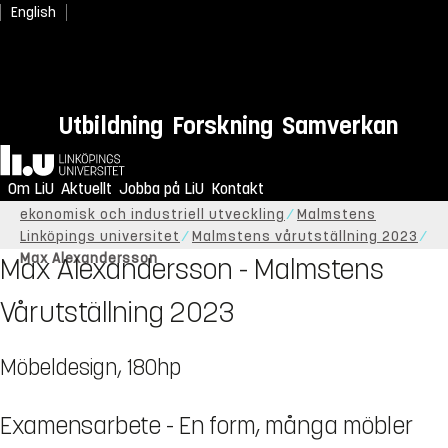
English
Utbildning
Forskning
Samverkan
Hem
Om LiU
Aktuellt
Jobba på LiU
Kontakt
Start
Om LiU
Organisation
Institutionen för
ekonomisk och industriell utveckling
Malmstens
Linköpings universitet
Malmstens vårutställning 2023
Max Alexandersson
Max Alexandersson - Malmstens
Vårutställning 2023
Möbeldesign, 180hp
Examensarbete - En form, många möbler