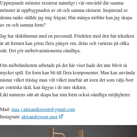
Upprepande mönster existerar naturligt i vår omvärld där samma
mönster är uppbyggnaden av ett och samma element. Inspirerad av
denna tanke ställde jag mig frågan; Hur många möbler kan jag skapa
av en och samma form?
Jag har skiktlimmat med en pressmall. Fördelen med den här tekniken
är att formen kan göras flera gånger om, delas och varieras på olika
sätt. Det gör möbelvariationerna oändliga.
Om möbelindustrin arbetade på det här viset hade det inte blivit så
mycket spill. En form kan bli till flera komponenter. Man kan använda
nästan vilket träslag man vill vilket innebär att även det som väljs bort
av estetiska skäl, kan läggas i de inre skikten.
Likt naturens sätt att skapa har min form också oändliga möjligheter.
Mail:
max.j.alexandersson@gmail.com
Instagram:
alexandersson.max