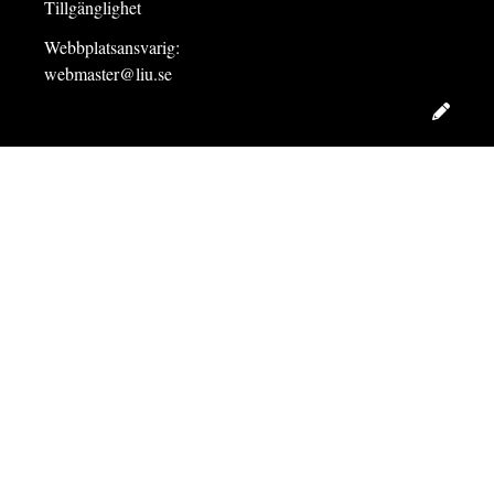
Tillgänglighet
Webbplatsansvarig:
webmaster@liu.se
Redig