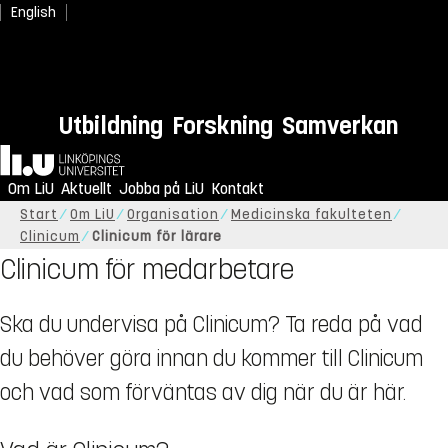
English
Utbildning
Forskning
Samverkan
Hem
Om LiU
Aktuellt
Jobba på LiU
Kontakt
Start
Om LiU
Organisation
Medicinska fakulteten
Clinicum
Clinicum för lärare
Clinicum för medarbetare
Ska du undervisa på Clinicum? Ta reda på vad
du behöver göra innan du kommer till Clinicum
och vad som förväntas av dig när du är här.