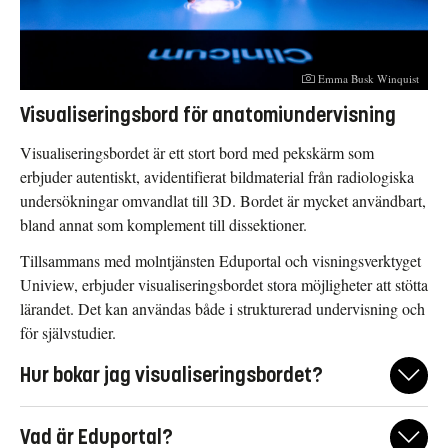
Fotograf:
Emma Busk Winquist
Visualiseringsbord för anatomiundervisning
Visualiseringsbordet är ett stort bord med pekskärm som
erbjuder autentiskt, avidentifierat bildmaterial från radiologiska
undersökningar omvandlat till 3D. Bordet är mycket användbart,
bland annat som komplement till dissektioner.
Tillsammans med molntjänsten Eduportal och visningsverktyget
Uniview, erbjuder visualiseringsbordet stora möjligheter att stötta
lärandet. Det kan användas både i strukturerad undervisning och
för självstudier.
Hur bokar jag visualiseringsbordet?
Visualiseringsbordet finns på Clinicum Campus US ingång 54
Vad är Eduportal?
och kan bokas för schemalagd undervisning och egenträning.