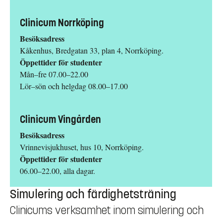
Det är lärare och studenters ansvar att återställa lokalen och
Clinicum Norrköping
rengöra bänkytor efter genomfört moment.
Besöksadress
Är det första gången du ska undervisa på Clinicum
Kåkenhus, Bredgatan 33, plan 4, Norrköping.
labb?
Öppettider för studenter
Kontakta oss som jobbar på Clinicum labb för en introduktion
Mån–fre 07.00–22.00
till våra lokaler och rutiner innan ditt undervisningsmoment äger
Lör–sön och helgdag 08.00–17.00
rum.
Christina Bendrik, koordinator och
Clinicum Vingården
laboratorieansvarig,
christina.bendrik@liu.se
Maria Isgren, tekniker,
maria.isgren@liu.se
Besöksadress
Vrinnevisjukhuset, hus 10, Norrköping.
Öppettider för studenter
06.00–22.00, alla dagar.
Simulering och färdighetsträning
Clinicums verksamhet inom simulering och