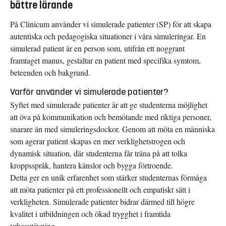
bättre lärande
På Clinicum använder vi simulerade patienter (SP) för att skapa
autentiska och pedagogiska situationer i våra simuleringar. En
simulerad patient är en person som, utifrån ett noggrant
framtaget manus, gestaltar en patient med specifika symtom,
beteenden och bakgrund.
Varför använder vi simulerade patienter?
Syftet med simulerade patienter är att ge studenterna möjlighet
att öva på kommunikation och bemötande med riktiga personer,
snarare än med simuleringsdockor. Genom att möta en människa
som agerar patient skapas en mer verklighetstrogen och
dynamisk situation, där studenterna får träna på att tolka
kroppsspråk, hantera känslor och bygga förtroende.
Detta ger en unik erfarenhet som stärker studenternas förmåga
att möta patienter på ett professionellt och empatiskt sätt i
verkligheten. Simulerade patienter bidrar därmed till högre
kvalitet i utbildningen och ökad trygghet i framtida
yrkesutövning.