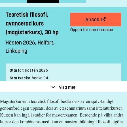
Teoretisk filosofi,
Ansök
avancerad kurs
Öppen för sen anmälan
(magisterkurs), 30 hp
Hösten 2026, Helfart,
Linköping
Startar
:
Hösten 2026
Startvecka
:
Vecka 34
Slutvecka
:
Vecka 3
Visa mer
Ort
:
Linköping
Magisterkursen i teoretisk filosofi består dels av en självständigt
Studietakt
:
Helfart
genomförd egen uppsats, dels av ett seminarium samt litteraturkurser.
Nivå
:
Avancerad nivå
Kursen kan ingå i studier för masterexamen. Beroende på vilka andra
Studieform
:
Campusförlagd
kurser den kombineras med, kan en masterutbildning i filosofi utgöra
Undervisningstid
:
Dagtid