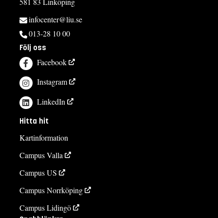
581 83 Linköping
infocenter@liu.se
013-28 10 00
Följ oss
Facebook
Instagram
LinkedIn
Hitta hit
Kartinformation
Campus Valla
Campus US
Campus Norrköping
Campus Lidingö