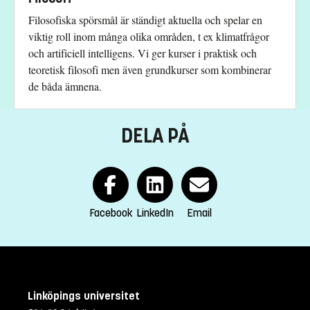
Filosofiska spörsmål är ständigt aktuella och spelar en
Elin Palm
viktig roll inom många olika områden, t ex klimatfrågor
elin.palm@liu.se
och artificiell intelligens. Vi ger kurser i praktisk och
+4613285636
teoretisk filosofi men även grundkurser som kombinerar
de båda ämnena.
Kursplan
DELA PÅ
Facebook
LinkedIn
Email
Linköpings universitet