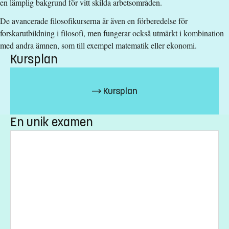
en lämplig bakgrund för vitt skilda arbetsområden.
Undervisningsspråk
:
Svenska
De avancerade filosofikurserna är även en förberedelse för
Anmälningskod
:
LIU-44477
forskarutbildning i filosofi, men fungerar också utmärkt i kombination
Antal platser
:
2
med andra ämnen, som till exempel matematik eller ekonomi.
Kursplan
Särskilda förkunskapskrav
Godkänd Teoretisk filosofi, grundkurs 30 hp
Kursplan
Godkänd Teoretisk filosofi, fortsättningskurs 30 hp
Godkänd Teoretisk filosofi, fördjupningskurs 30 hp
En unik examen
Teoretisk filosofi, avancerad kurs 30 hp varav 22,5 hp
godkända
eller motsvarande
Godkänd svenska och engelska motsvarande
grundläggande behörighet på grundnivå
Urval
Platsgaranti