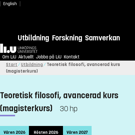
English
Utbildning
Forskning
Samverkan
Hem
Om LiU
Aktuellt
Jobba på LiU
Kontakt
Start
Utbildning
Teoretisk filosofi, avancerad kurs
(magisterkurs)
Teoretisk filosofi, avancerad kurs
(magisterkurs)
30 hp
Våren 2026
Hösten 2026
Våren 2027