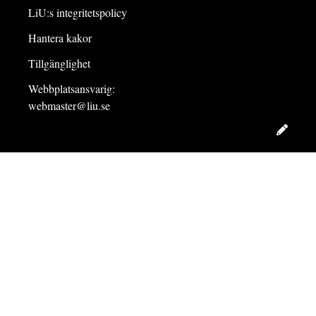
LiU:s integritetspolicy
Hantera kakor
Tillgänglighet
Webbplatsansvarig:
webmaster@liu.se
Redig