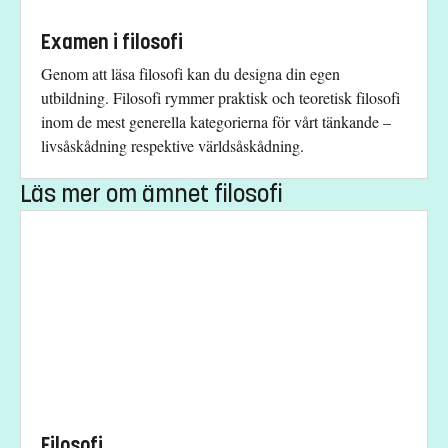
Studieavgift
Examen i filosofi
53700 kr - OBS! Gäller bara studenter utanför EU/EES och
Genom att läsa filosofi kan du designa din egen
Schweiz.
utbildning. Filosofi rymmer praktisk och teoretisk filosofi
inom de mest generella kategorierna för vårt tänkande –
Har du frågor om kursen, kontakta oss.
livsåskådning respektive världsåskådning.
Fredrik Stjernberg
Läs mer om ämnet filosofi
fredrik.stjernberg@liu.se
+4613282176
Monica Wise
monica.wise@liu.se
+4613281979
Anna Martin
anna.martin@liu.se
+4613281450
Filosofi