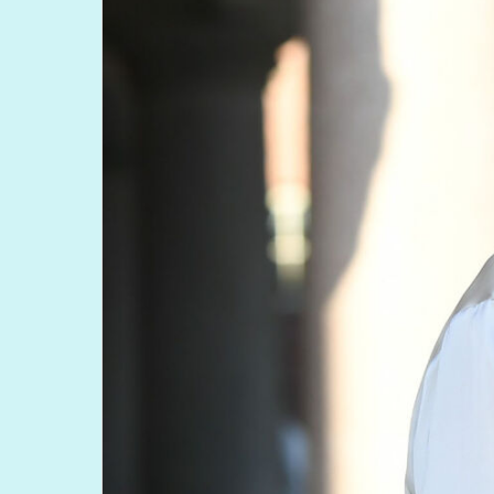
Studievägledare: Ida Ekström
ida.ekstrom@liu.se
013-28 27 67
Administratör: Åsa Steinvall
asa.steinvall@liu.se
013-28 11 16
Kursplan