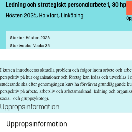
Ledning och strategiskt personalarbete 1, 30 hp
Hösten 2026, Halvfart, Linköping
Öp
Startar
:
Hösten 2026
Startvecka
:
Vecka 35
Slutvecka
:
Vecka 23
Ort
:
Linköping
I kursen introduceras aktuella problem och frågor inom arbete och arbets
Studietakt
:
Halvfart
perspektiv på hur organisationer och företag kan ledas och utvecklas i e
Nivå
:
Grundnivå
studerande ska efter genomgången kurs ha förvärvat grundläggande kun
Studieform
:
Campusförlagd
perspektiv på arbete, arbetsliv och arbetsmarknad, ledning och organi
Undervisningstid
:
Kvällstid
social- och gruppsykologi.
Undervisningsspråk
:
Svenska
Uppropsinformation
Anmälningskod
:
LIU-4Z028
Antal platser
:
50
Uppropsinformation