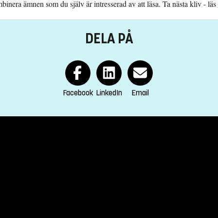
inera ämnen som du själv är intresserad av att läsa. Ta nästa kliv - läs
DELA PÅ
Facebook
LinkedIn
Email