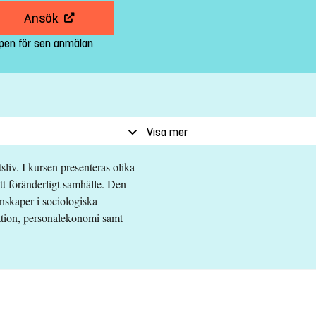
Ansök
pen för sen anmälan
Visa mer
liv. I kursen presenteras olika
tt föränderligt samhälle. Den
skaper i sociologiska
sation, personalekonomi samt