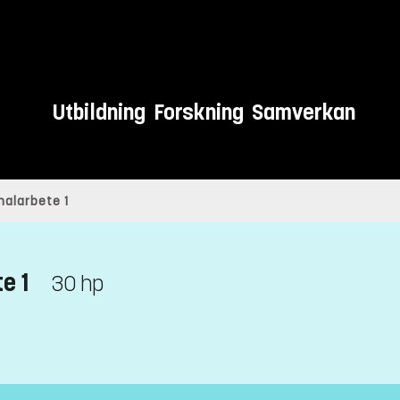
Utbildning
Forskning
Samverkan
nalarbete 1
e 1
30 hp