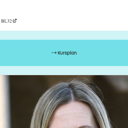
, BL32
Kursplan
iz.