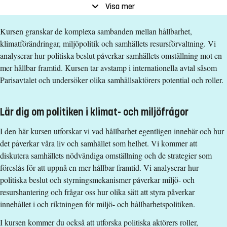
Slutvecka
:
Vecka 3
Visa mer
Ort
:
Linköping
Kursen granskar de komplexa sambanden mellan hållbarhet,
Studietakt
:
Helfart
klimatförändringar, miljöpolitik och samhällets resursförvaltning. Vi
Nivå
:
Avancerad nivå
analyserar hur politiska beslut påverkar samhällets omställning mot en
Studieform
:
Campusförlagd
mer hållbar framtid. Kursen tar avstamp i internationella avtal såsom
Undervisningstid
:
Dagtid
Parisavtalet och undersöker olika samhällsaktörers potential och roller.
Undervisningsspråk
:
Engelska
Anmälningskod
:
LIU-46021
Lär dig om politiken i klimat- och miljöfrågor
Antal platser
:
1
I den här kursen utforskar vi vad hållbarhet egentligen innebär och hur
det påverkar våra liv och samhället som helhet. Vi kommer att
Särskilda förkunskapskrav
diskutera samhällets nödvändiga omställning och de strategier som
150 hp varav 90 hp med progression inom ett huvudområde.
föreslås för att uppnå en mer hållbar framtid. Vi analyserar hur
Engelska 6 alternativt Engelska nivå 2.
politiska beslut och styrningsmekanismer påverkar miljö- och
Undantag ges för svenska
resurshantering och frågar oss hur olika sätt att styra påverkar
innehållet i och riktningen för miljö- och hållbarhetspolitiken.
Urval
I kursen kommer du också att utforska politiska aktörers roller,