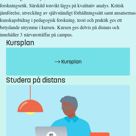
forskningsetik. Särskild tonvikt läggs på kvalitativ analys. Kritisk
Undervisningstid
:
Dagtid
jämförelse, utveckling av självständigt förhållningssätt samt ansatsernas
Antal obligatoriska tillfällen
:
3
kunskapsbidrag i pedagogisk forskning, teori och praktik ges ett
Undervisningsspråk
:
Svenska
betydande utrymme i kursen. Kursen ges delvis på distans och
Anmälningskod
:
LIU-27173
innehåller 3 närvaroträffar på campus.
Kursplan
Antal platser
:
10
Särskilda förkunskapskrav
Kursplan
Grundlärarexamen, ämneslärarexamen, yrkeslärarexamen,
Studera på distans
förskollärarexamen eller lärarexamen om minst 180 hp
eller
Kandidatexamen i pedagogik/pedagogiskt
arbete/specialpedagogik/didaktik
eller
Kandidatexamen i ett annat ämne inom samhälls- eller
beteendevetenskap
samt