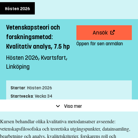
Hösten 2026
Vetenskapsteori och
Ansök
forskningsmetod:
Öppen för sen anmälan
Kvalitativ analys, 7.5 hp
Hösten 2026, Kvartsfart,
Linköping
Startar
:
Hösten 2026
Startvecka
:
Vecka 34
Slutvecka
:
Vecka 3
Visa mer
Ort
:
Linköping
Kursen behandlar olika kvalitativa metodansatser avseende:
Studietakt
:
Kvartsfart
vetenskapsfilosofiska och teoretiska utgångspunkter, datainsamling,
Nivå
:
Avancerad nivå
bearbetning och analys, kvalitetskriterier, forskarens roll och
Studieform
:
Distans