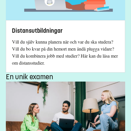
15hp metod på avancerad nivå
Godkända kunskaper i svenska och engelska motsvarande
grundläggande behörighet på grundnivå
Urval
Distansutbildningar
Akademiska poäng avancerad nivå
Vill du själv kunna planera när och var du ska studera?
Vill du bo kvar på din hemort men ändå plugga vidare?
Kurstidsinformation
Vill du kombinera jobb med studier? Här kan du läsa mer
om distansstudier.
Tre campusförlagda kurstillfällen fördelade över terminen, ca
kl 10-16.
En unik examen
Studieavgift
13500 kr - OBS! Gäller bara studenter utanför EU/EES och
Schweiz.
Har du frågor om kursen, kontakta oss.
Fredrik La Fleur