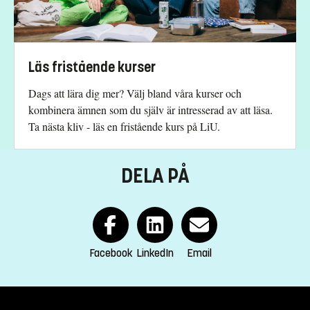
fredrik.la.fleur@liu.se
+4613282104
Mathias Martinsson
Läs fristående kurser
mathias.martinsson@liu.se
Dags att lära dig mer? Välj bland våra kurser och
+4611363006
kombinera ämnen som du själv är intresserad av att läsa.
Ta nästa kliv - läs en fristående kurs på LiU.
Kursplan
DELA PÅ
Facebook
LinkedIn
Email